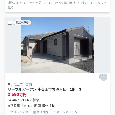
理解いただくことだと思います。ぜひお得な弊社でご検討くだ...
もっと
見る
新築一戸建
小美玉市小曽納
リーブルガーデン 小美玉市希望ヶ丘 1期 3
2,590
万円
94.40㎡ (3LDK) /新築
常磐線「石岡」駅 車10分 4.5km
プロパンガス
陽当り良好
システムキッチン