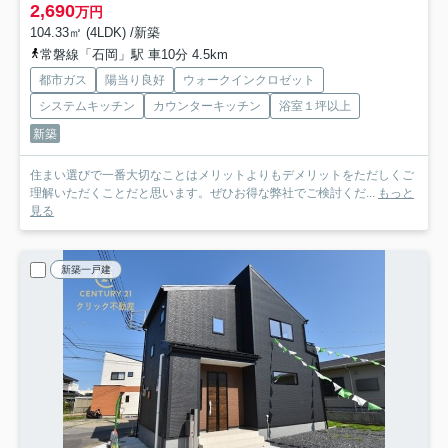
2,690
万円
104.33㎡ (4LDK) /新築
常磐線「石岡」駅 車10分 4.5km
都市ガス
陽当り良好
ウォークインクロゼット
システムキッチン
カウンターキッチン
浴室１坪以上
新築
住まい選びで一番大切なことはメリットよりもデメリットをただしくご
理解いただくことだと思います。ぜひお得な弊社でご検討くだ...
もっと
見る
新築一戸建