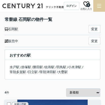
0
ログイン
お気に入り
常磐線 石岡駅の物件一覧
石岡駅
変更
販売中
変更
おすすめの駅
水戸駅
/
赤塚駅
/
勝田駅
/
佐和駅
/
羽鳥駅
/
小木津駅
/
常陸多賀駅
/
日立駅
/
常陸津田駅
/
大甕駅
4
件
新築一戸建