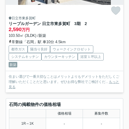
日立市東多賀町
リーブルガーデン 日立市東多賀町 3期 2
2,590
万円
103.50㎡ (3LDK) /新築
常磐線「石岡」駅 車10分 4.5km
都市ガス
陽当り良好
ウォークインクロゼット
システムキッチン
カウンターキッチン
浴室１坪以上
新築
住まい選びで一番大切なことはメリットよりもデメリットをただしくご
理解いただくことだと思います。ぜひお得な弊社でご検討くだ...
もっと
見る
石岡の掲載物件の価格相場
価格相場
募集件数
-
-
1R～1K