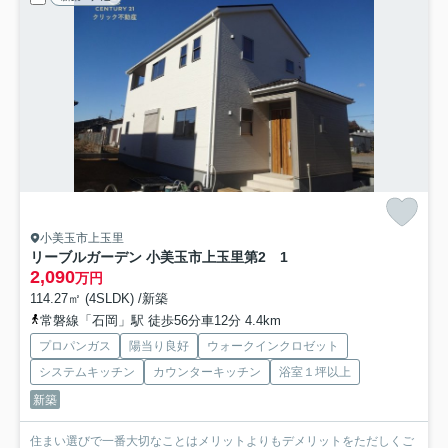
小美玉市上玉里
リーブルガーデン 小美玉市上玉里第2 1
2,090
万円
114.27㎡ (4SLDK) /新築
常磐線「石岡」駅 徒歩56分車12分 4.4km
プロパンガス
陽当り良好
ウォークインクロゼット
システムキッチン
カウンターキッチン
浴室１坪以上
新築
住まい選びで一番大切なことはメリットよりもデメリットをただしくご