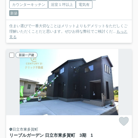
カウンターキッチン
浴室１坪以上
電気有
新築
住まい選びで一番大切なことはメリットよりもデメリットをただしくご
理解いただくことだと思います。ぜひお得な弊社でご検討くだ...
もっと
見る
新築一戸建
日立市東多賀町
リーブルガーデン 日立市東多賀町 3期 1