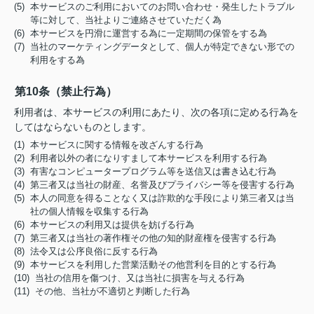
(5) 本サービスのご利用においてのお問い合わせ・発生したトラブル
等に対して、当社よりご連絡させていただく為
(6) 本サービスを円滑に運営する為に一定期間の保管をする為
(7) 当社のマーケティングデータとして、個人が特定できない形での
利用をする為
第10条（禁止行為）
利用者は、本サービスの利用にあたり、次の各項に定める行為を
してはならないものとします。
(1) 本サービスに関する情報を改ざんする行為
(2) 利用者以外の者になりすまして本サービスを利用する行為
(3) 有害なコンピュータープログラム等を送信又は書き込む行為
(4) 第三者又は当社の財産、名誉及びプライバシー等を侵害する行為
(5) 本人の同意を得ることなく又は詐欺的な手段により第三者又は当
社の個人情報を収集する行為
(6) 本サービスの利用又は提供を妨げる行為
(7) 第三者又は当社の著作権その他の知的財産権を侵害する行為
(8) 法令又は公序良俗に反する行為
(9) 本サービスを利用した営業活動その他営利を目的とする行為
(10) 当社の信用を傷つけ、又は当社に損害を与える行為
(11) その他、当社が不適切と判断した行為