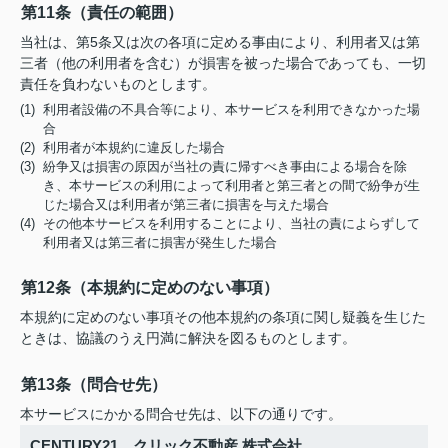
第11条（責任の範囲）
当社は、第5条又は次の各項に定める事由により、利用者又は第
三者（他の利用者を含む）が損害を被った場合であっても、一切
責任を負わないものとします。
(1) 利用者設備の不具合等により、本サービスを利用できなかった場
合
(2) 利用者が本規約に違反した場合
(3) 紛争又は損害の原因が当社の責に帰すべき事由による場合を除
き、本サービスの利用によって利用者と第三者との間で紛争が生
じた場合又は利用者が第三者に損害を与えた場合
(4) その他本サービスを利用することにより、当社の責によらずして
利用者又は第三者に損害が発生した場合
第12条（本規約に定めのない事項）
本規約に定めのない事項その他本規約の条項に関し疑義を生じた
ときは、協議のうえ円満に解決を図るものとします。
第13条（問合せ先）
本サービスにかかる問合せ先は、以下の通りです。
CENTURY21 クリック不動産 株式会社