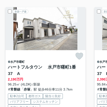
新築一戸建
新
水戸市
曙町
水戸
ハートフルタウン 水戸市曙町1番
ハー
37 A
37 
2,190
万円
2,390
96.25㎡ (4LDK) /新築
95.84
常磐線
「
赤塚
」駅 徒歩46分車11分 3.7km
常磐
駐車2台可
都市ガス
陽当り良好
駐車
バリアフリー
システムキッチン
バリ