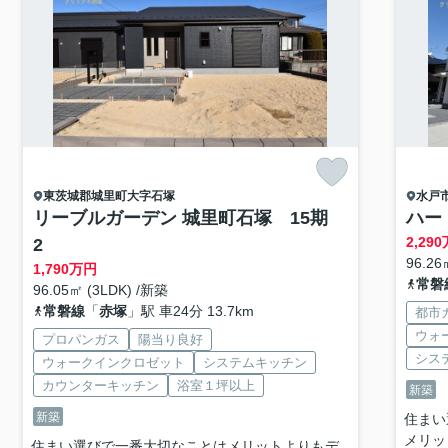
東茨城郡城里町
大字石塚
水戸
リーブルガーデン 城里町石塚 15期
ハー
2,290
2
96.26
1,790
万円
常磐
96.05㎡ (3LDK) /新築
常磐線
「
赤塚
」駅 車24分 13.7km
都市
ウォ
プロパンガス
陽当り良好
シス
ウォークインクロゼット
システムキッチン
カウンターキッチン
浴室１坪以上
新築
新築
住まい
メリッ
住まい選びで一番大切なことはメリットよりもデ