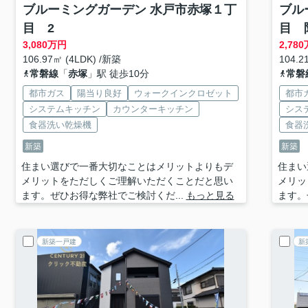
ブルーミングガーデン 水戸市赤塚１丁
ブル
目 2
目 
3,080
万円
2,780
106.97㎡ (4LDK) /新築
104.2
常磐線
「
赤塚
」駅 徒歩10分
常磐
都市ガス
陽当り良好
ウォークインクロゼット
都市
システムキッチン
カウンターキッチン
シス
食器洗い乾燥機
食器
新築
新築
住まい選びで一番大切なことはメリットよりもデ
住まい
メリットをただしくご理解いただくことだと思い
メリッ
ます。ぜひお得な弊社でご検討くだ...
もっと見る
ます。
新築一戸建
新