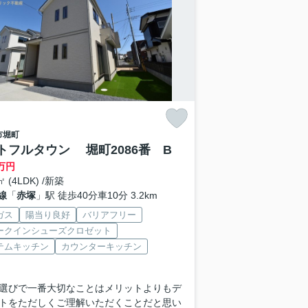
市
堀町
トフルタウン 堀町2086番 B
万円
㎡ (4LDK) /新築
線
「
赤塚
」駅 徒歩40分車10分 3.2km
ガス
陽当り良好
バリアフリー
ークインシューズクロゼット
テムキッチン
カウンターキッチン
選びで一番大切なことはメリットよりもデ
トをただしくご理解いただくことだと思い