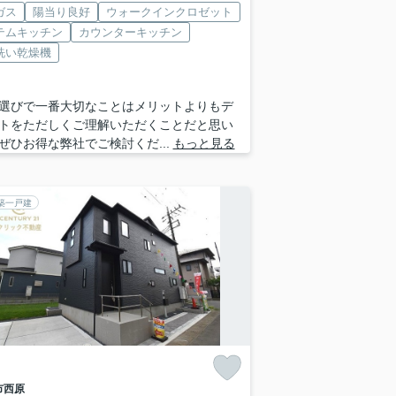
ガス
陽当り良好
ウォークインクロゼット
テムキッチン
カウンターキッチン
洗い乾燥機
選びで一番大切なことはメリットよりもデ
トをただしくご理解いただくことだと思い
ぜひお得な弊社でご検討くだ...
もっと見る
築一戸建
市
西原