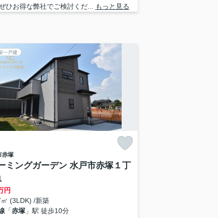
ぜひお得な弊社でご検討くだ...
もっと見る
築一戸建
市
赤塚
ーミングガーデン 水戸市赤塚１丁
1
万円
7㎡ (3LDK) /新築
線
「
赤塚
」駅 徒歩10分