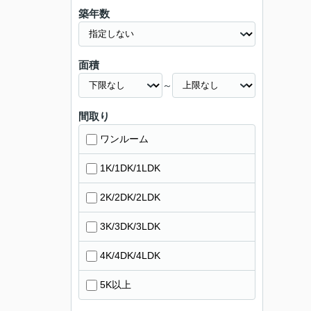
築年数
面積
～
間取り
ワンルーム
1K/1DK/1LDK
2K/2DK/2LDK
3K/3DK/3LDK
4K/4DK/4LDK
5K以上