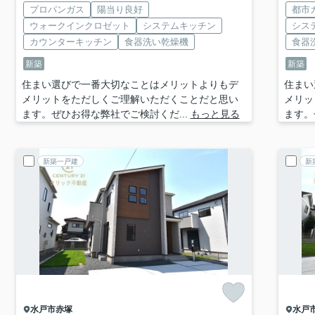
プロパンガス
陽当り良好
都市
ウォークインクロゼット
システムキッチン
シス
カウンターキッチン
食器洗い乾燥機
食器
新築
新築
住まい選びで一番大切なことはメリットよりもデ
住まい
メリットをただしくご理解いただくことだと思い
メリッ
ます。ぜひお得な弊社でご検討くだ...
もっと見る
ます。
新築一戸建
新
水戸市
赤塚
水戸