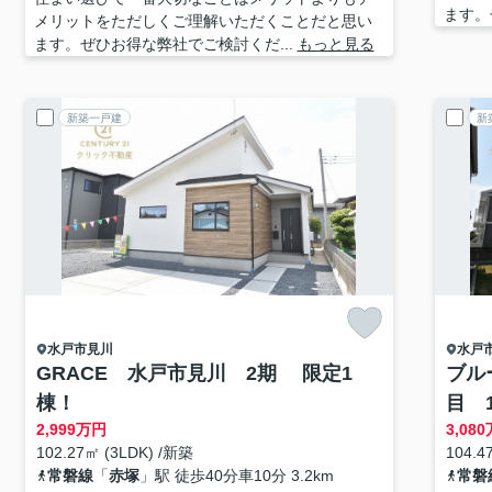
ます。
メリットをただしくご理解いただくことだと思い
ます。ぜひお得な弊社でご検討くだ...
もっと見る
新築一戸建
新
水戸市
見川
水戸
GRACE 水戸市見川 2期 限定1
ブル
棟！
目 
2,999
万円
3,080
102.27㎡ (3LDK) /新築
104.4
常磐線
「
赤塚
」駅 徒歩40分車10分 3.2km
常磐