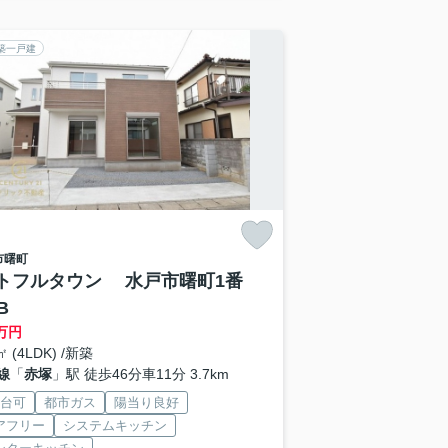
築一戸建
市
曙町
トフルタウン 水戸市曙町1番
B
万円
㎡ (4LDK) /新築
線
「
赤塚
」駅 徒歩46分車11分 3.7km
2台可
都市ガス
陽当り良好
アフリー
システムキッチン