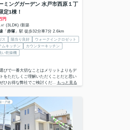
ーミングガーデン 水戸市西原１丁
限定1棟！
万円
1㎡ (3LDK) /新築
線
「
赤塚
」駅 徒歩32分車7分 2.6km
ガス
陽当り良好
ウォークインクロゼット
テムキッチン
カウンターキッチン
洗い乾燥機
選びで一番大切なことはメリットよりもデ
トをただしくご理解いただくことだと思い
ぜひお得な弊社でご検討くだ...
もっと見る
築一戸建