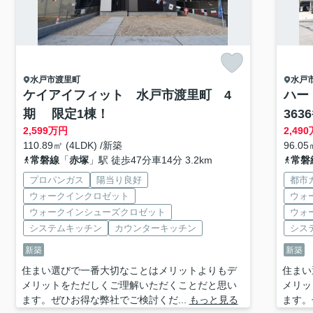
水戸市
渡里町
水戸
ケイアイフィット 水戸市渡里町 4
ハー
期 限定1棟！
363
2,599
万円
2,490
110.89㎡ (4LDK) /新築
96.05
常磐線
「
赤塚
」駅 徒歩47分車14分 3.2km
常磐
プロパンガス
陽当り良好
都市
ウォークインクロゼット
ウォ
ウォークインシューズクロゼット
ウォ
システムキッチン
カウンターキッチン
シス
新築
新築
住まい選びで一番大切なことはメリットよりもデ
住まい
メリットをただしくご理解いただくことだと思い
メリッ
ます。ぜひお得な弊社でご検討くだ...
もっと見る
ます。