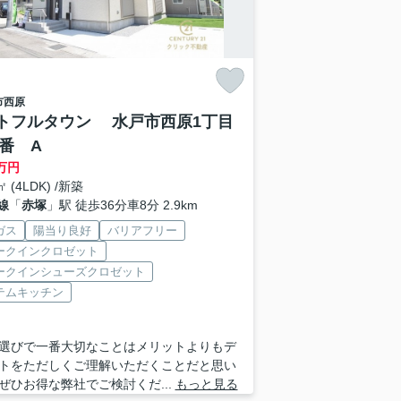
市
西原
トフルタウン 水戸市西原1丁目
6番 A
万円
㎡ (4LDK) /新築
線
「
赤塚
」駅 徒歩36分車8分 2.9km
ガス
陽当り良好
バリアフリー
ークインクロゼット
ークインシューズクロゼット
テムキッチン
選びで一番大切なことはメリットよりもデ
トをただしくご理解いただくことだと思い
ぜひお得な弊社でご検討くだ...
もっと見る