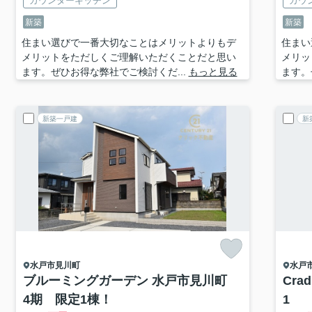
カウンターキッチン
カウ
新築
新築
住まい選びで一番大切なことはメリットよりもデ
住まい
メリットをただしくご理解いただくことだと思い
メリッ
ます。ぜひお得な弊社でご検討くだ...
もっと見る
ます。
新築一戸建
新
水戸市
見川町
水戸
ブルーミングガーデン 水戸市見川町
Cra
4期 限定1棟！
1