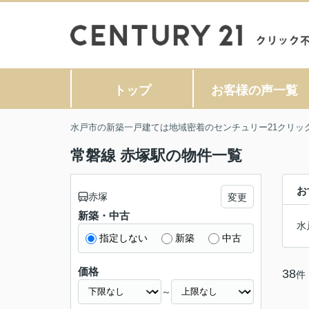
トップ
お客様の声一覧
水戸市の新築一戸建ては地域密着のセンチュリー21クリッ
常磐線 赤塚駅の物件一覧
お
赤塚
変更
新築・中古
水
指定しない
新築
中古
価格
38
件
～