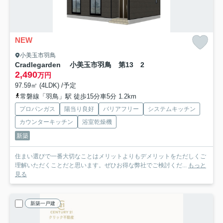
NEW
小美玉市羽鳥
Cradlegarden 小美玉市羽鳥 第13 2
2,490
万円
97.59㎡ (4LDK) /予定
常磐線「羽鳥」駅 徒歩15分車5分 1.2km
プロパンガス
陽当り良好
バリアフリー
システムキッチン
カウンターキッチン
浴室乾燥機
新築
住まい選びで一番大切なことはメリットよりもデメリットをただしくご
理解いただくことだと思います。ぜひお得な弊社でご検討くだ...
もっと
見る
新築一戸建