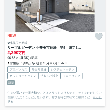
NEW
小美玉市納場
リーブルガーデン 小美玉市納場 第5 限定1棟！
2,290
万円
96.88㎡ (4LDK) /新築
常磐線「羽鳥」駅 徒歩43分車7分 3.4km
プロパンガス
陽当り良好
システムキッチン
カウンターキッチン
浴室１坪以上
フローリング
新築
住まい選びで一番大切なことはメリットよりもデメリットをただしくご
理解いただくことだと思います。ぜひお得な弊社でご検討くだ...
もっと
見る