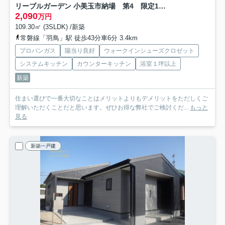
リーブルガーデン 小美玉市納場 第4 限定1棟！
2,090
万円
109.30㎡ (3SLDK) /新築
常磐線「羽鳥」駅 徒歩43分車6分 3.4km
プロパンガス
陽当り良好
ウォークインシューズクロゼット
システムキッチン
カウンターキッチン
浴室１坪以上
新築
住まい選びで一番大切なことはメリットよりもデメリットをただしくご
理解いただくことだと思います。ぜひお得な弊社でご検討くだ...
もっと
見る
新築一戸建