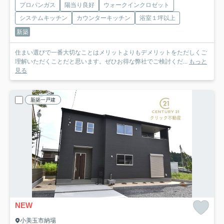
プロパンガス
陽当り良好
ウォークインクロゼット
システムキッチン
カウンターキッチン
浴室１坪以上
新築
住まい選びで一番大切なことはメリットよりもデメリットをただしくご
理解いただくことだと思います。ぜひお得な弊社でご検討くだ...
もっと
見る
新築一戸建
NEW
小美玉市納場