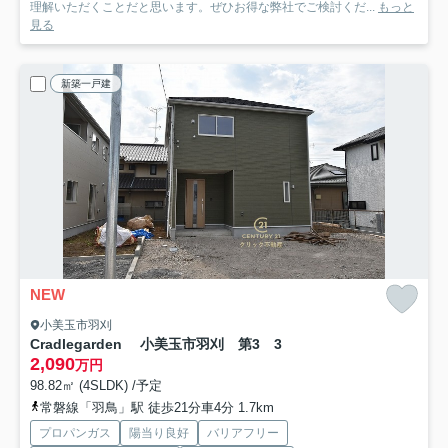
理解いただくことだと思います。ぜひお得な弊社でご検討くだ...
もっと
見る
新築一戸建
NEW
小美玉市羽刈
Cradlegarden 小美玉市羽刈 第3 3
2,090
万円
98.82㎡ (4SLDK) /予定
常磐線「羽鳥」駅 徒歩21分車4分 1.7km
プロパンガス
陽当り良好
バリアフリー