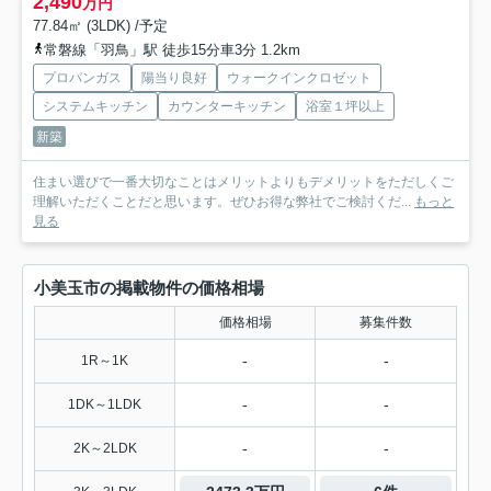
2,490
万円
77.84㎡ (3LDK) /予定
常磐線「羽鳥」駅 徒歩15分車3分 1.2km
プロパンガス
陽当り良好
ウォークインクロゼット
システムキッチン
カウンターキッチン
浴室１坪以上
新築
住まい選びで一番大切なことはメリットよりもデメリットをただしくご
理解いただくことだと思います。ぜひお得な弊社でご検討くだ...
もっと
見る
小美玉市の掲載物件の価格相場
価格相場
募集件数
-
-
1R～1K
-
-
1DK～1LDK
-
-
2K～2LDK