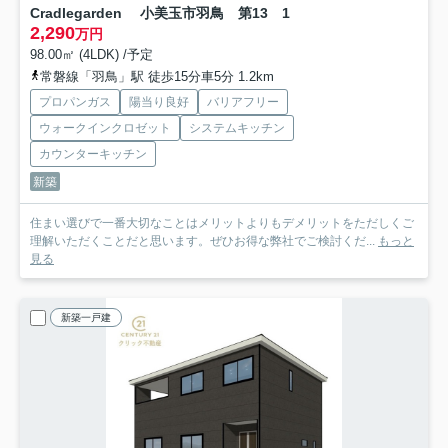
Cradlegarden 小美玉市羽鳥 第13 1
2,290
万円
98.00㎡ (4LDK) /予定
常磐線「羽鳥」駅 徒歩15分車5分 1.2km
プロパンガス
陽当り良好
バリアフリー
ウォークインクロゼット
システムキッチン
カウンターキッチン
新築
住まい選びで一番大切なことはメリットよりもデメリットをただしくご
理解いただくことだと思います。ぜひお得な弊社でご検討くだ...
もっと
見る
新築一戸建