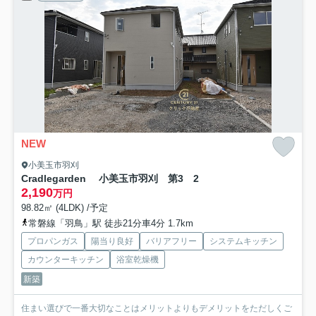
NEW
小美玉市羽刈
Cradlegarden 小美玉市羽刈 第3 2
2,190
万円
98.82㎡ (4LDK) /予定
常磐線「羽鳥」駅 徒歩21分車4分 1.7km
プロパンガス
陽当り良好
バリアフリー
システムキッチン
カウンターキッチン
浴室乾燥機
新築
住まい選びで一番大切なことはメリットよりもデメリットをただしくご