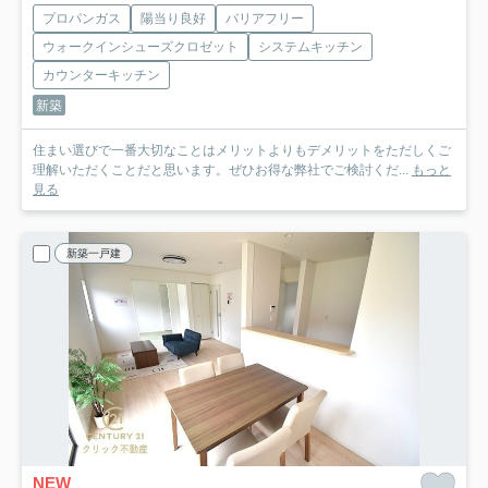
プロパンガス
陽当り良好
バリアフリー
ウォークインシューズクロゼット
システムキッチン
カウンターキッチン
新築
住まい選びで一番大切なことはメリットよりもデメリットをただしくご
理解いただくことだと思います。ぜひお得な弊社でご検討くだ...
もっと
見る
新築一戸建
NEW