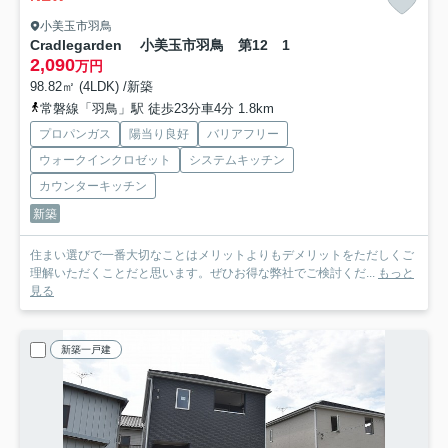
小美玉市羽鳥
Cradlegarden 小美玉市羽鳥 第12 1
2,090
万円
98.82㎡ (4LDK) /新築
常磐線「羽鳥」駅 徒歩23分車4分 1.8km
プロパンガス
陽当り良好
バリアフリー
ウォークインクロゼット
システムキッチン
カウンターキッチン
新築
住まい選びで一番大切なことはメリットよりもデメリットをただしくご
理解いただくことだと思います。ぜひお得な弊社でご検討くだ...
もっと
見る
新築一戸建