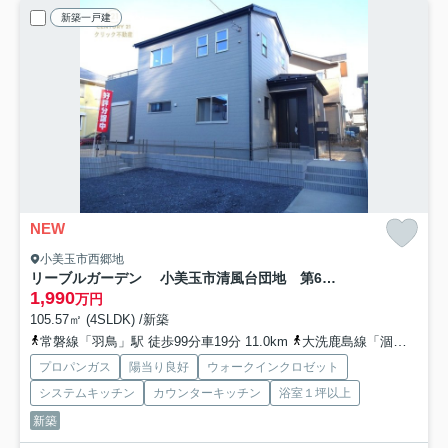
新築一戸建
NEW
小美玉市西郷地
リーブルガーデン 小美玉市清風台団地 第6 限定1棟！
1,990
万円
105.57㎡ (4SLDK) /新築
常磐線「羽鳥」駅 徒歩99分車19分 11.0km
大洗鹿島線「涸沼」駅 車21分 16.3km
プロパンガス
陽当り良好
ウォークインクロゼット
システムキッチン
カウンターキッチン
浴室１坪以上
新築