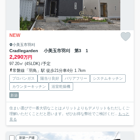
NEW
小美玉市羽刈
Cradlegarden 小美玉市羽刈 第3 1
2,290
万円
97.20㎡ (4SLDK) /予定
常磐線「羽鳥」駅 徒歩21分車4分 1.7km
プロパンガス
陽当り良好
バリアフリー
システムキッチン
カウンターキッチン
浴室乾燥機
新築
住まい選びで一番大切なことはメリットよりもデメリットをただしくご
理解いただくことだと思います。ぜひお得な弊社でご検討くだ...
もっと
見る
新築一戸建