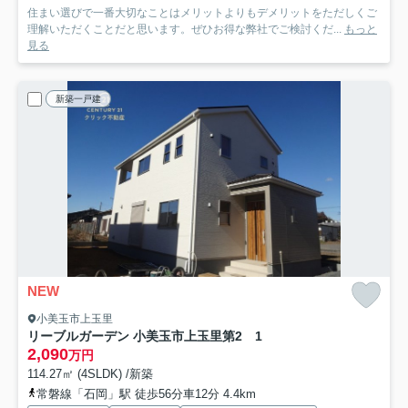
住まい選びで一番大切なことはメリットよりもデメリットをただしくご
理解いただくことだと思います。ぜひお得な弊社でご検討くだ...
もっと
見る
新築一戸建
NEW
小美玉市上玉里
リーブルガーデン 小美玉市上玉里第2 1
2,090
万円
114.27㎡ (4SLDK) /新築
常磐線「石岡」駅 徒歩56分車12分 4.4km