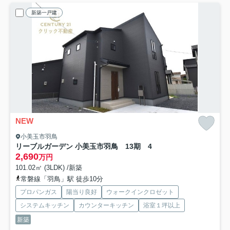
新築一戸建
NEW
小美玉市羽鳥
リーブルガーデン 小美玉市羽鳥 13期 4
2,690
万円
101.02㎡ (3LDK) /新築
常磐線「羽鳥」駅 徒歩10分
プロパンガス
陽当り良好
ウォークインクロゼット
システムキッチン
カウンターキッチン
浴室１坪以上
新築