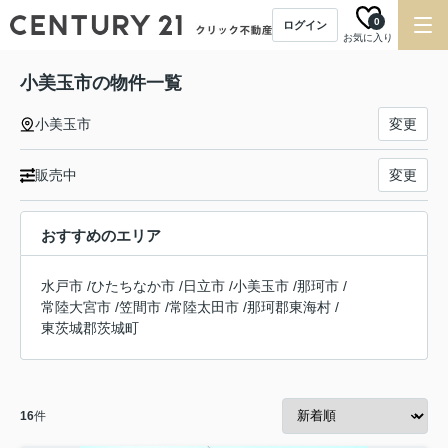
0
ログイン
お気に入り
小美玉市の物件一覧
小美玉市
変更
販売中
変更
おすすめのエリア
水戸市
/
ひたちなか市
/
日立市
/
小美玉市
/
那珂市
/
常陸大宮市
/
笠間市
/
常陸太田市
/
那珂郡東海村
/
東茨城郡茨城町
16
件