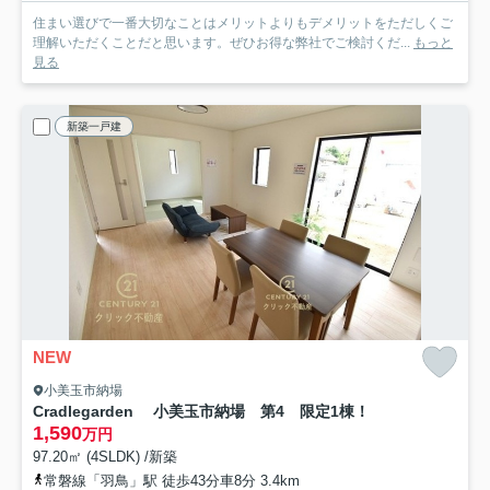
住まい選びで一番大切なことはメリットよりもデメリットをただしくご
理解いただくことだと思います。ぜひお得な弊社でご検討くだ...
もっと
見る
新築一戸建
NEW
小美玉市納場
Cradlegarden 小美玉市納場 第4 限定1棟！
1,590
万円
97.20㎡ (4SLDK) /新築
常磐線「羽鳥」駅 徒歩43分車8分 3.4km