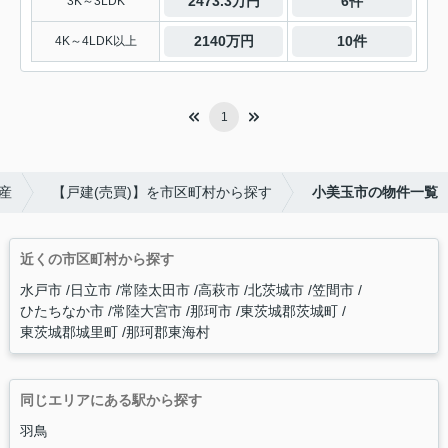
2473.3万円
6件
3K～3LDK
2140万円
10件
4K～4LDK以上
1
産
【戸建(売買)】を市区町村から探す
小美玉市の物件一覧
近くの市区町村から探す
水戸市
日立市
常陸太田市
高萩市
北茨城市
笠間市
ひたちなか市
常陸大宮市
那珂市
東茨城郡茨城町
東茨城郡城里町
那珂郡東海村
同じエリアにある駅から探す
羽鳥