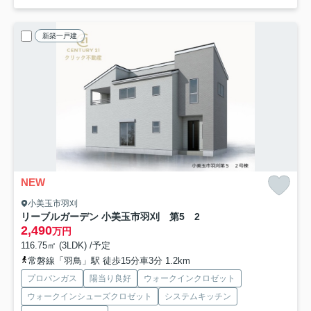
新築一戸建
NEW
小美玉市羽刈
リーブルガーデン 小美玉市羽刈 第5 2
2,490
万円
116.75㎡ (3LDK) /予定
常磐線「羽鳥」駅 徒歩15分車3分 1.2km
プロパンガス
陽当り良好
ウォークインクロゼット
ウォークインシューズクロゼット
システムキッチン