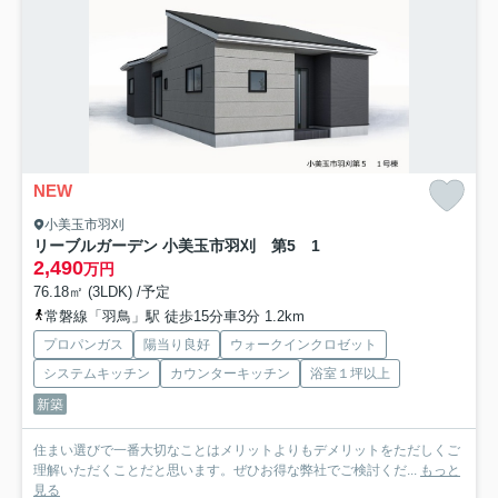
NEW
小美玉市羽刈
リーブルガーデン 小美玉市羽刈 第5 1
2,490
万円
76.18㎡ (3LDK) /予定
常磐線「羽鳥」駅 徒歩15分車3分 1.2km
プロパンガス
陽当り良好
ウォークインクロゼット
システムキッチン
カウンターキッチン
浴室１坪以上
新築
住まい選びで一番大切なことはメリットよりもデメリットをただしくご
理解いただくことだと思います。ぜひお得な弊社でご検討くだ...
もっと
見る