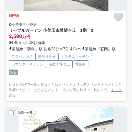
NEW
小美玉市小曽納
リーブルガーデン 小美玉市希望ヶ丘 1期 3
2,590
万円
94.40㎡ (3LDK) /新築
常磐線「羽鳥」駅 徒歩58分車7分 4.6km
常磐線「石岡」駅 車10分 4.5km
プロパンガス
陽当り良好
システムキッチン
カウンターキッチン
浴室１坪以上
電気有
新築
住まい選びで一番大切なことはメリットよりもデメリットをただしくご
理解いただくことだと思います。ぜひお得な弊社でご検討くだ...
もっと
見る
新築一戸建