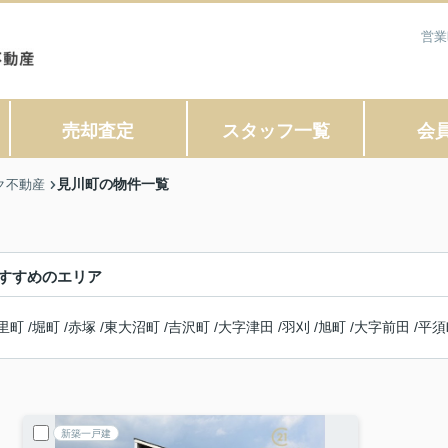
営業
売却査定
スタッフ一覧
会
見川町の物件一覧
ク不動産
すすめのエリア
里町
/
堀町
/
赤塚
/
東大沼町
/
吉沢町
/
大字津田
/
羽刈
/
旭町
/
大字前田
/
平須
新築一戸建