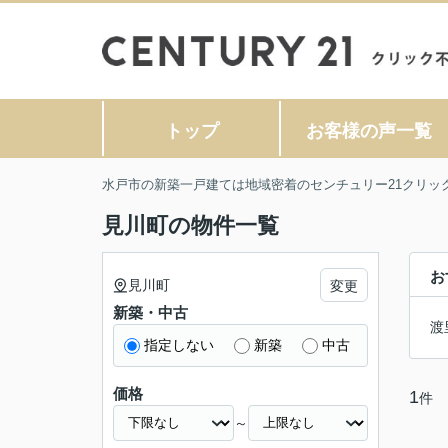
トップ
お客様の声一覧
水戸市の新築一戸建ては地域密着のセンチュリー21クリッ
見川町の物件一覧
お
見川町
変更
新築・中古
渡
指定しない
新築
中古
価格
1
件
～