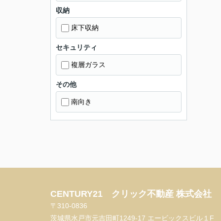
収納
床下収納
セキュリティ
複層ガラス
その他
南向き
CENTURY21 クリック不動産 株式会社
〒310-0836
茨城県水戸市元吉田町1249-17 エービックスビル１F