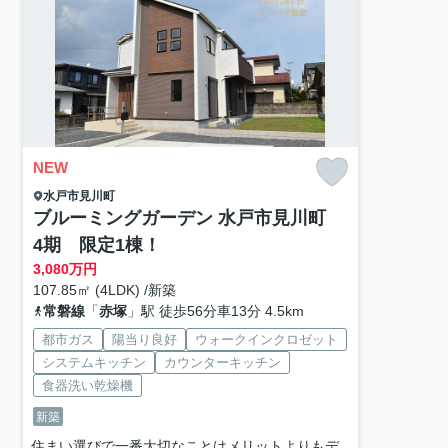
NEW
水戸市
見川町
ブルーミングガーデン 水戸市見川町
4期 限定1棟！
3,080
万円
107.85㎡ (4LDK) /新築
常磐線
「
赤塚
」駅 徒歩56分車13分 4.5km
都市ガス
陽当り良好
ウォークインクロゼット
システムキッチン
カウンターキッチン
食器洗い乾燥機
新築
住まい選びで一番大切なことはメリットよりもデ