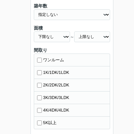
築年数
面積
～
間取り
ワンルーム
1K/1DK/1LDK
2K/2DK/2LDK
3K/3DK/3LDK
4K/4DK/4LDK
5K以上