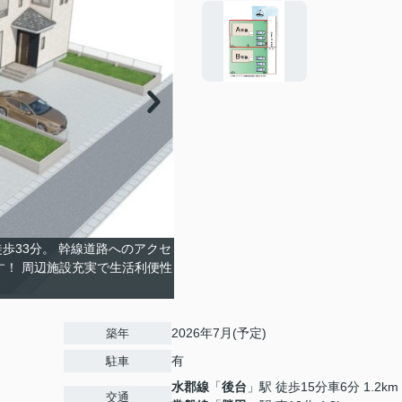
歩33分。 幹線道路へのアクセ
！ 周辺施設充実で生活利便性
2026年7月(予定)
築年
有
駐車
水郡線
「
後台
」駅 徒歩15分車6分 1.2km
交通