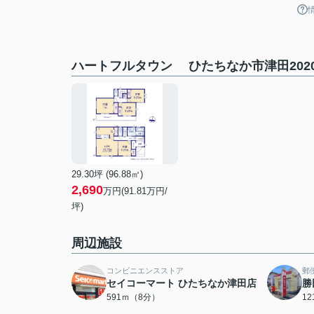
ハートフルタウン ひたちなか市津田202
29.30坪 (96.88㎡)
2,690
万円(91.81万円/
坪)
周辺施設
コンビニエンスストア
郵
セイコーマート ひたちなか津田店
勝
591ｍ（8分）
1