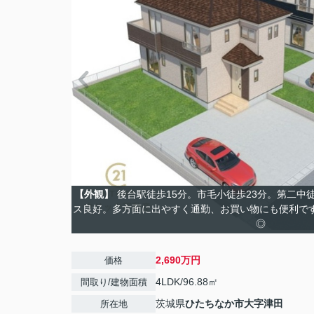
【外観】
後台駅徒歩15分。市毛小徒歩23分。第二中徒
ス良好。多方面に出やすく通勤、お買い物にも便利です
◎
2,690万円
価格
4LDK/96.88㎡
間取り/建物面積
茨城県
ひたちなか市
大字津田
所在地