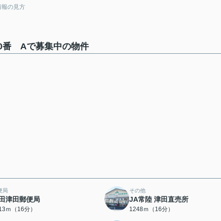
情報の見方
0番 Aで募集中の物件
便局
その他
田津田郵便局
JA常陸 津田直売所
213ｍ（16分）
1248ｍ（16分）