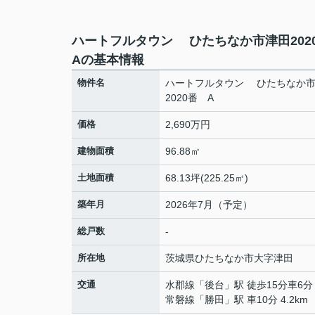
ハートフルタウン ひたちなか市津田20
Aの基本情報
物件名
ハートフルタウン ひたちなか
2020番 A
価格
2,690万円
建物面積
96.88㎡
土地面積
68.13坪(225.25㎡)
築年月
2026年7月（予定）
総戸数
-
所在地
茨城県
ひたちなか市
大字津田
交通
水郡線
「
後台
」駅 徒歩15分車6分 
常磐線
「
勝田
」駅 車10分 4.2km