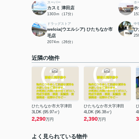
スーパー
ホ
カスミ 津田店
ホ
1303ｍ（17分）
1
ドラッグストア
中
welcia(ウエルシア) ひたちなか市
ひ
毛店
2
2074ｍ（26分）
近隣の物件
ひたちなか市大字津田
ひたちなか市大字津田
3LDK (95.97㎡)
4LDK (96.38㎡)
4
2,290
2,390
3
万円
万円
よく見られている物件