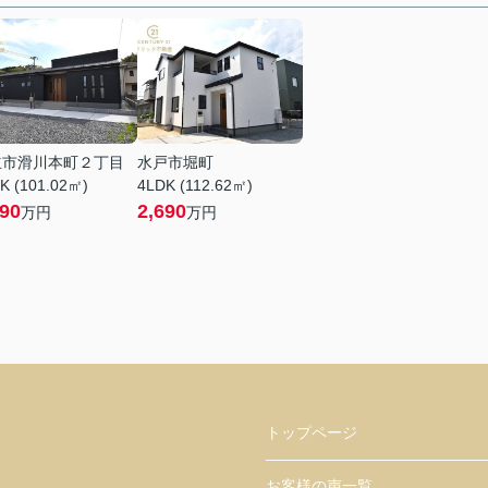
立市滑川本町２丁目
水戸市堀町
K (101.02㎡)
4LDK (112.62㎡)
990
2,690
万円
万円
トップページ
お客様の声一覧