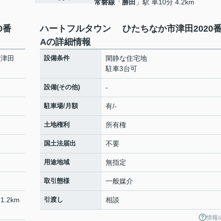
常磐線
「
勝田
」駅 車10分 4.2km
20番
ハートフルタウン ひたちなか市津田202
Aの詳細情報
市津田
設備条件
閑静な住宅地
駐車3台可
設備(その他)
-
駐車場/月額
有/-
土地権利
所有権
国土法届出
不要
用途地域
無指定
取引態様
一般媒介
1.2km
引渡し
相談
情報