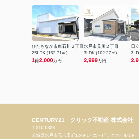
ひたちなか市東石川２丁目
水戸市見川２丁目
日
2SLDK (162.71㎡)
3LDK (102.27㎡)
3LD
1
2,000
2,999
2,
億
万円
万円
CENTURY21 クリック不動産 株式会社
〒310-0836
茨城県水戸市元吉田町1249-17 エービックスビル１F