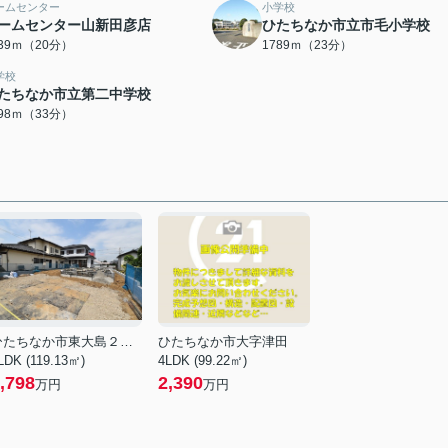
ームセンター
小学校
ームセンター山新田彦店
ひたちなか市立市毛小学校
539ｍ（20分）
1789ｍ（23分）
学校
たちなか市立第二中学校
598ｍ（33分）
ひたちなか市東大島２丁目
ひたちなか市大字津田
LDK (119.13㎡)
4LDK (99.22㎡)
,798
2,390
万円
万円