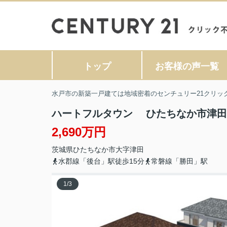
トップ
お客様の声一覧
水戸市の新築一戸建ては地域密着のセンチュリー21クリッ
ハートフルタウン ひたちなか市津田2
2,690万円
茨城県
ひたちなか市
大字津田
水郡線「後台」駅徒歩15分
常磐線「勝田」駅
1
/
3