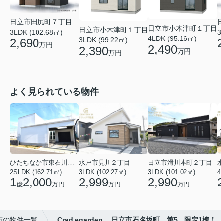
日立市田尻町７丁目
日立市小木津町１丁目
日立市小木津町１丁目
3LDK (102.68㎡)
3
4LDK (95.16㎡)
3LDK (99.22㎡)
2,690
万円
2,490
2,390
万円
万円
よく見られている物件
ひたちなか市東石川２丁目
水戸市見川２丁目
日立市滑川本町２丁目
2SLDK (162.71㎡)
3LDK (102.27㎡)
3LDK (101.02㎡)
4
1
2,000
2,999
2,990
億
万円
万円
万円
市の物件一覧
Cradlegarden 日立市石名坂町 第5 限定1棟！