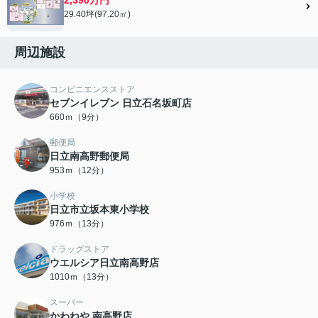
29.40坪(97.20㎡)
周辺施設
コンビニエンスストア
セブンイレブン 日立石名坂町店
660ｍ（9分）
郵便局
日立南高野郵便局
953ｍ（12分）
小学校
日立市立坂本東小学校
976ｍ（13分）
ドラッグストア
ウエルシア日立南高野店
1010ｍ（13分）
スーパー
かわねや 南高野店