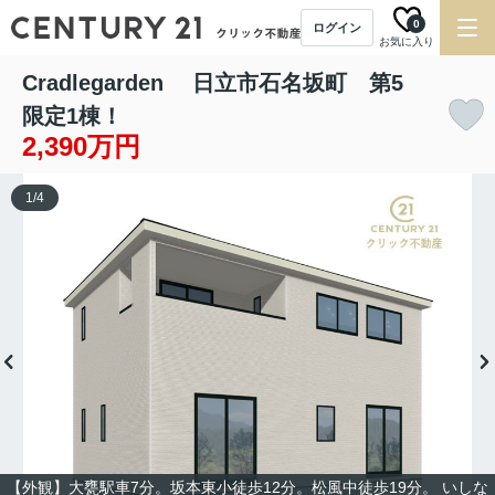
0
ログイン
お気に入り
Cradlegarden 日立市石名坂町 第5
限定1棟！
2,390万円
1
/
4
【外観】大甕駅車7分。坂本東小徒歩12分。松風中徒歩19分。 いしな