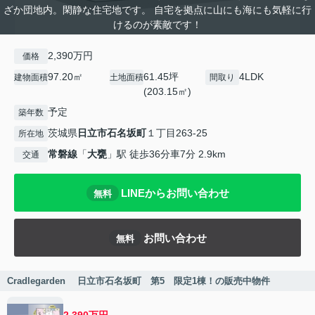
ざか団地内。閑静な住宅地です。 自宅を拠点に山にも海にも気軽に行
けるのが素敵です！
2,390万円
価格
97.20㎡
61.45坪
4LDK
建物面積
土地面積
間取り
(203.15㎡)
予定
築年数
茨城県
日立市
石名坂町
１丁目263-25
所在地
常磐線
「
大甕
」駅 徒歩36分車7分 2.9km
交通
LINEからお問い合わせ
無料
お問い合わせ
無料
Cradlegarden 日立市石名坂町 第5 限定1棟！の販売中物件
2,390万円