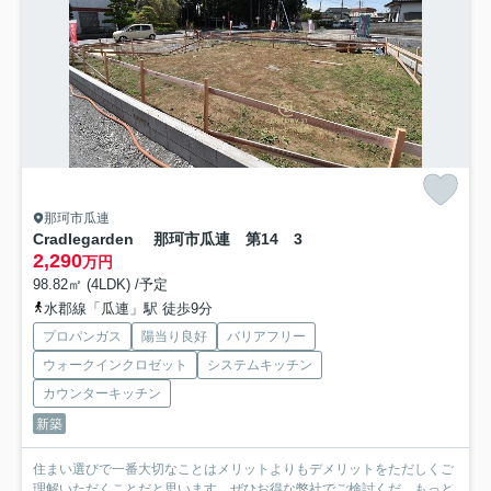
那珂市瓜連
Cradlegarden 那珂市瓜連 第14 3
2,290
万円
98.82㎡ (4LDK) /予定
水郡線「瓜連」駅 徒歩9分
プロパンガス
陽当り良好
バリアフリー
ウォークインクロゼット
システムキッチン
カウンターキッチン
新築
住まい選びで一番大切なことはメリットよりもデメリットをただしくご
理解いただくことだと思います。ぜひお得な弊社でご検討くだ...
もっと