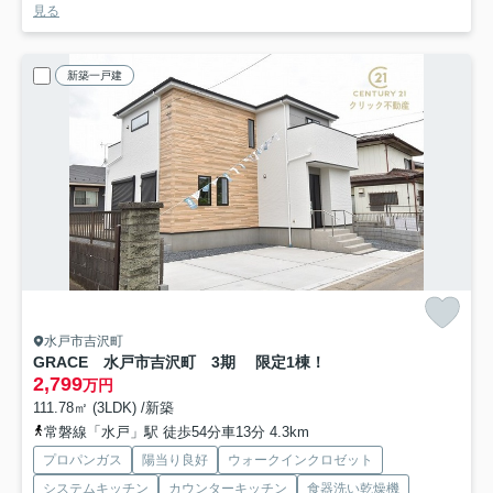
見る
新築一戸建
水戸市吉沢町
GRACE 水戸市吉沢町 3期 限定1棟！
2,799
万円
111.78㎡ (3LDK) /新築
常磐線「水戸」駅 徒歩54分車13分 4.3km
プロパンガス
陽当り良好
ウォークインクロゼット
システムキッチン
カウンターキッチン
食器洗い乾燥機