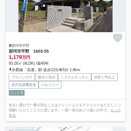
那珂市平野
那珂市平野 1603-55
1,179
万円
93.26㎡ (4LDK) /築40年
水郡線「瓜連」駅 徒歩22分車5分 1.8km
プロパンガス
陽当り良好
システムキッチン
浴室１坪以上
室内洗濯機置場
バルコニー
ペット可
住まい選びで一番大切なことはメリットよりもデメリットをただしくご
理解いただくことだと思います。一期一笑のめぐり逢いの中で...
もっと
見る