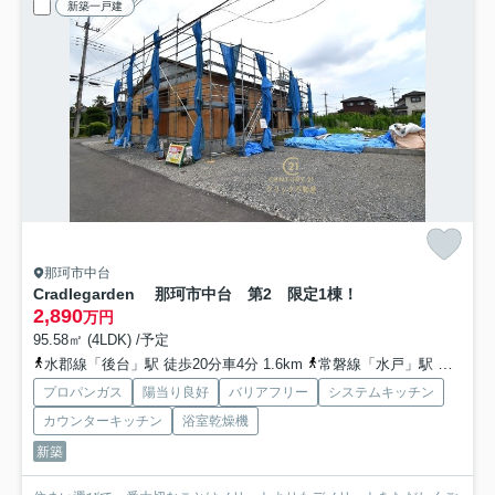
新築一戸建
那珂市中台
Cradlegarden 那珂市中台 第2 限定1棟！
2,890
万円
95.58㎡ (4LDK) /予定
水郡線「後台」駅 徒歩20分車4分 1.6km
常磐線「水戸」駅 車13分 5.9km
プロパンガス
陽当り良好
バリアフリー
システムキッチン
カウンターキッチン
浴室乾燥機
新築