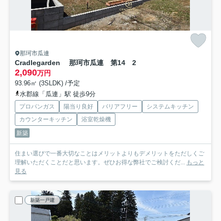
那珂市瓜連
Cradlegarden 那珂市瓜連 第14 2
2,090
万円
93.96㎡ (3SLDK) /予定
水郡線「瓜連」駅 徒歩9分
プロパンガス
陽当り良好
バリアフリー
システムキッチン
カウンターキッチン
浴室乾燥機
新築
住まい選びで一番大切なことはメリットよりもデメリットをただしくご
理解いただくことだと思います。ぜひお得な弊社でご検討くだ...
もっと
見る
新築一戸建