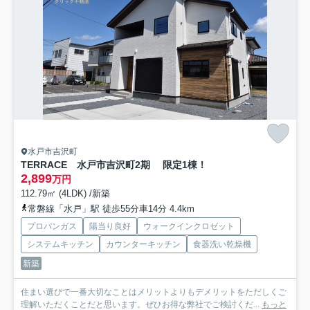
水戸市吉沢町
TERRACE 水戸市吉沢町2期 限定1棟！
2,899
万円
112.79㎡ (4LDK) /新築
常磐線「水戸」駅 徒歩55分車14分 4.4km
プロパンガス
陽当り良好
ウォークインクロゼット
システムキッチン
カウンターキッチン
食器洗い乾燥機
新築
住まい選びで一番大切なことはメリットよりもデメリットをただしくご
理解いただくことだと思います。ぜひお得な弊社でご検討くだ...
もっと