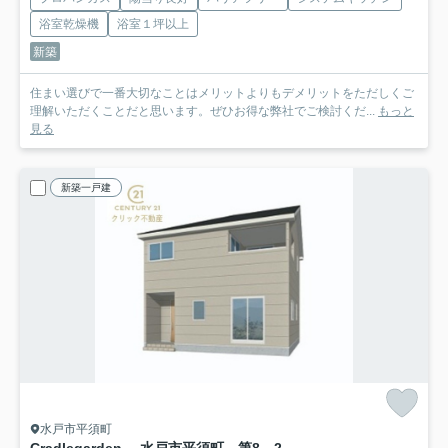
浴室乾燥機
浴室１坪以上
新築
住まい選びで一番大切なことはメリットよりもデメリットをただしくご
理解いただくことだと思います。ぜひお得な弊社でご検討くだ...
もっと
見る
新築一戸建
水戸市平須町
Cradlegarden 水戸市平須町 第8 2