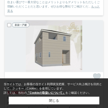
住まい選びで一番大切なことはメリットよりもデメリットをただしくご
理解いただくことだと思います。ぜひお得な弊社でご検討くだ...
もっと
見る
新築一戸建
那珂市杉
当サイトでは、お客様の当サイト利用状況把握、サービス向上検討を目的と
Cradlegarden 那珂市杉 第3 1
して、クッキー（Cookie）を使用しています。
2,390
万円
詳しくは、当社の
「Cookieの取扱いについて」
をご確認ください。
97.20㎡ (4SLDK) /予定
閉じる
水郡線「上菅谷」駅 徒歩20分車5分 1.6km