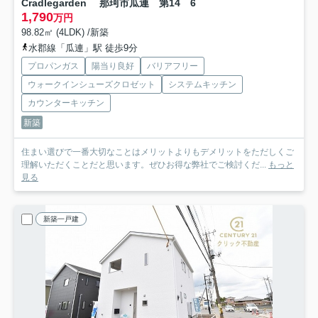
Cradlegarden 那珂市瓜連 第14 6
1,790
万円
98.82㎡ (4LDK) /新築
水郡線「瓜連」駅 徒歩9分
プロパンガス
陽当り良好
バリアフリー
ウォークインシューズクロゼット
システムキッチン
カウンターキッチン
新築
住まい選びで一番大切なことはメリットよりもデメリットをただしくご
理解いただくことだと思います。ぜひお得な弊社でご検討くだ...
もっと
見る
新築一戸建