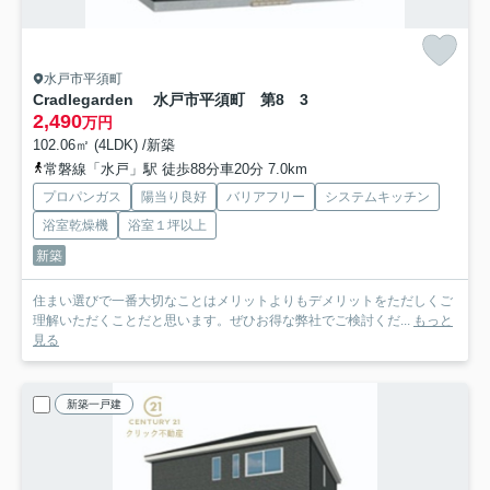
水戸市平須町
Cradlegarden 水戸市平須町 第8 3
2,490
万円
102.06㎡ (4LDK) /新築
常磐線「水戸」駅 徒歩88分車20分 7.0km
プロパンガス
陽当り良好
バリアフリー
システムキッチン
浴室乾燥機
浴室１坪以上
新築
住まい選びで一番大切なことはメリットよりもデメリットをただしくご
理解いただくことだと思います。ぜひお得な弊社でご検討くだ...
もっと
見る
新築一戸建