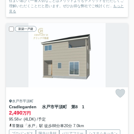
住まい選びで一番大切なことはメリットよりもデメリットをただしくご
理解いただくことだと思います。ぜひお得な弊社でご検討くだ...
もっと
見る
新築一戸建
水戸市平須町
Cradlegarden 水戸市平須町 第8 1
2,490
万円
95.58㎡ (4LDK) /予定
常磐線「水戸」駅 徒歩88分車20分 7.0km
プロパンガス
陽当り良好
バリアフリー
システムキッチン