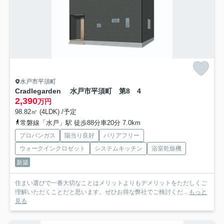
水戸市平須町
Cradlegarden 水戸市平須町 第8 4
2,390
万円
98.82㎡ (4LDK) /予定
常磐線「水戸」駅 徒歩88分車20分 7.0km
プロパンガス
陽当り良好
バリアフリー
ウォークインクロゼット
システムキッチン
浴室乾燥機
新築
住まい選びで一番大切なことはメリットよりもデメリットをただしくご
理解いただくことだと思います。ぜひお得な弊社でご検討くだ...
もっと
見る