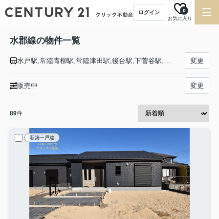
0
ログイン
お気に入り
水郡線の物件一覧
水戸駅,常陸青柳駅,常陸津田駅,後台駅,下菅谷駅,中菅谷駅,上菅谷駅,南酒出駅,額田駅,河合駅,谷河原駅,常陸太田駅,常陸鴻巣駅,瓜連駅,静駅,常陸大宮駅,玉川村駅,野上原駅,山方宿駅,中舟生駅,下小川駅,西金駅,上小川駅,袋田駅,常陸大子駅,下野宮駅,矢祭山駅,東館駅,南石井駅,磐城石井駅,磐城塙駅,近津駅,中豊駅,磐城棚倉駅,磐城浅川駅,里白石駅,磐城石川駅,野木沢駅,川辺沖駅,泉郷駅,川東駅,小塩江駅,谷田川駅,磐城守山駅,安積永盛駅,郡山駅
変更
販売中
変更
89
件
新築一戸建