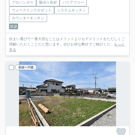
プロパンガス
陽当り良好
バリアフリー
ウォークインクロゼット
システムキッチン
カウンターキッチン
新築
住まい選びで一番大切なことはメリットよりもデメリットをただしくご
理解いただくことだと思います。ぜひお得な弊社でご検討くだ...
もっと
見る
新築一戸建