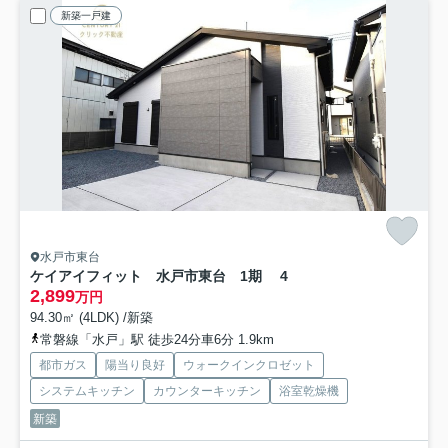
新築一戸建
水戸市東台
ケイアイフィット 水戸市東台 1期 4
2,899
万円
94.30㎡ (4LDK) /新築
常磐線「水戸」駅 徒歩24分車6分 1.9km
都市ガス
陽当り良好
ウォークインクロゼット
システムキッチン
カウンターキッチン
浴室乾燥機
新築