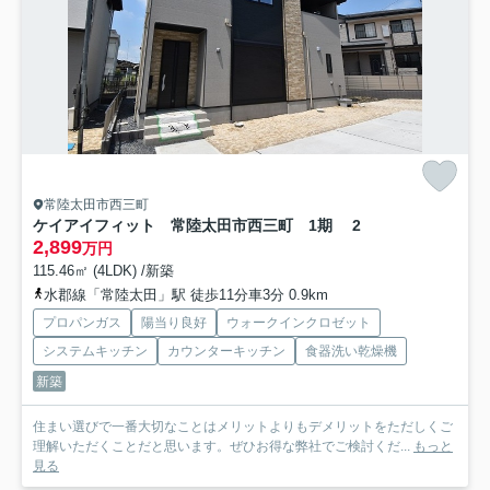
常陸太田市西三町
ケイアイフィット 常陸太田市西三町 1期 2
2,899
万円
115.46㎡ (4LDK) /新築
水郡線「常陸太田」駅 徒歩11分車3分 0.9km
プロパンガス
陽当り良好
ウォークインクロゼット
システムキッチン
カウンターキッチン
食器洗い乾燥機
新築
住まい選びで一番大切なことはメリットよりもデメリットをただしくご
理解いただくことだと思います。ぜひお得な弊社でご検討くだ...
もっと
見る