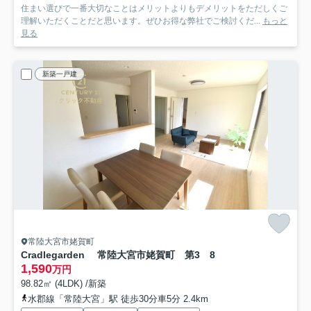
住まい選びで一番大切なことはメリットよりもデメリットをただしくご
理解いただくことだと思います。ぜひお得な弊社でご検討くだ...
もっと
見る
新築一戸建
常陸大宮市姥賀町
Cradlegarden 常陸大宮市姥賀町 第3 8
1,590
万円
98.82㎡ (4LDK) /新築
水郡線「常陸大宮」駅 徒歩30分車5分 2.4km