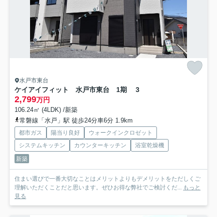
水戸市東台
ケイアイフィット 水戸市東台 1期 3
2,799
万円
106.24㎡ (4LDK) /新築
常磐線「水戸」駅 徒歩24分車6分 1.9km
都市ガス
陽当り良好
ウォークインクロゼット
システムキッチン
カウンターキッチン
浴室乾燥機
新築
住まい選びで一番大切なことはメリットよりもデメリットをただしくご
理解いただくことだと思います。ぜひお得な弊社でご検討くだ...
もっと
見る