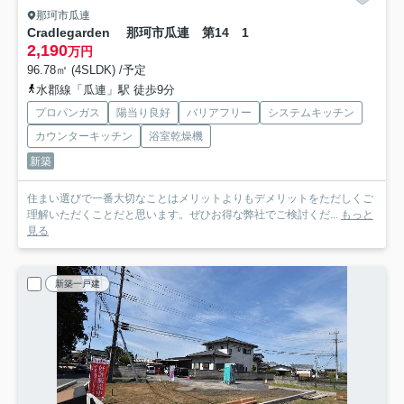
那珂市瓜連
Cradlegarden 那珂市瓜連 第14 1
2,190
万円
96.78㎡ (4SLDK) /予定
水郡線「瓜連」駅 徒歩9分
プロパンガス
陽当り良好
バリアフリー
システムキッチン
カウンターキッチン
浴室乾燥機
新築
住まい選びで一番大切なことはメリットよりもデメリットをただしくご
理解いただくことだと思います。ぜひお得な弊社でご検討くだ...
もっと
見る
新築一戸建