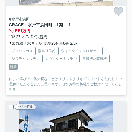
水戸市浜田
GRACE 水戸市浜田町 1期 1
3,099
万円
102.37㎡ (3LDK) /新築
常磐線「水戸」駅 徒歩29分車8分 2.3km
プロパンガス
陽当り良好
ウォークインクロゼット
システムキッチン
カウンターキッチン
食器洗い乾燥機
新築
住まい選びで一番大切なことはメリットよりもデメリットをただしくご
理解いただくことだと思います。ぜひお得な弊社でご検討くだ...
もっと
見る
中古一戸建