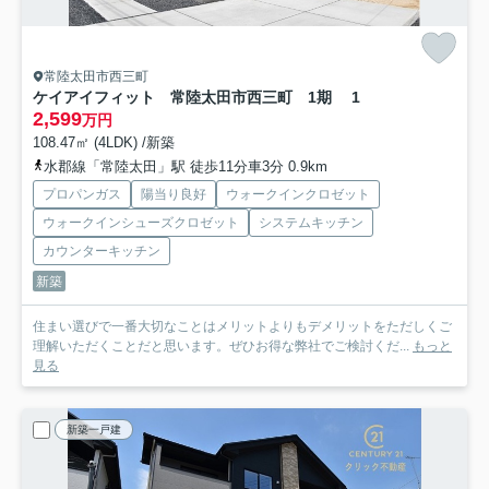
常陸太田市西三町
ケイアイフィット 常陸太田市西三町 1期 1
2,599
万円
108.47㎡ (4LDK) /新築
水郡線「常陸太田」駅 徒歩11分車3分 0.9km
プロパンガス
陽当り良好
ウォークインクロゼット
ウォークインシューズクロゼット
システムキッチン
カウンターキッチン
新築
住まい選びで一番大切なことはメリットよりもデメリットをただしくご
理解いただくことだと思います。ぜひお得な弊社でご検討くだ...
もっと
見る
新築一戸建