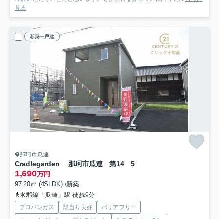
見る
新築一戸建
那珂市瓜連
Cradlegarden 那珂市瓜連 第14 5
1,690
万円
97.20㎡ (4SLDK) /新築
水郡線「瓜連」駅 徒歩9分
プロパンガス
陽当り良好
バリアフリー