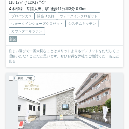
118.17㎡ (4LDK) /予定
水郡線「常陸太田」駅 徒歩11分車3分 0.9km
プロパンガス
陽当り良好
ウォークインクロゼット
ウォークインシューズクロゼット
システムキッチン
カウンターキッチン
新築
住まい選びで一番大切なことはメリットよりもデメリットをただしくご
理解いただくことだと思います。ぜひお得な弊社でご検討くだ...
もっと
見る
新築一戸建