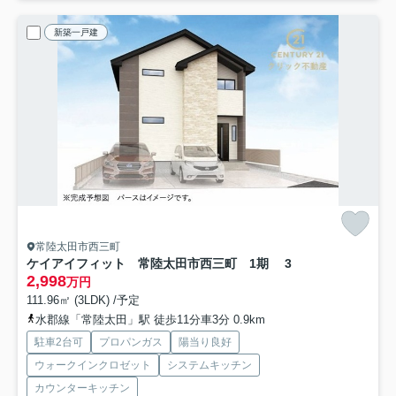
新築一戸建
常陸太田市西三町
ケイアイフィット 常陸太田市西三町 1期 3
2,998
万円
111.96㎡ (3LDK) /予定
水郡線「常陸太田」駅 徒歩11分車3分 0.9km
駐車2台可
プロパンガス
陽当り良好
ウォークインクロゼット
システムキッチン
カウンターキッチン