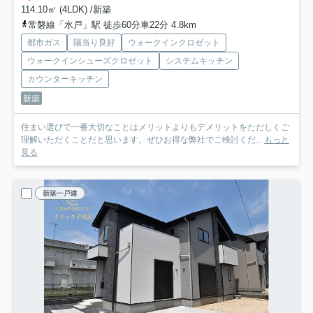
114.10㎡ (4LDK) /新築
常磐線「水戸」駅 徒歩60分車22分 4.8km
都市ガス
陽当り良好
ウォークインクロゼット
ウォークインシューズクロゼット
システムキッチン
カウンターキッチン
新築
住まい選びで一番大切なことはメリットよりもデメリットをただしくご
理解いただくことだと思います。ぜひお得な弊社でご検討くだ...
もっと
見る
新築一戸建