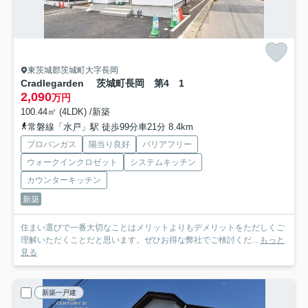
東茨城郡茨城町大字長岡
Cradlegarden 茨城町長岡 第4 1
2,090
万円
100.44㎡ (4LDK) /新築
常磐線「水戸」駅 徒歩99分車21分 8.4km
プロパンガス
陽当り良好
バリアフリー
ウォークインクロゼット
システムキッチン
カウンターキッチン
新築
住まい選びで一番大切なことはメリットよりもデメリットをただしくご
理解いただくことだと思います。ぜひお得な弊社でご検討くだ...
もっと
見る
新築一戸建