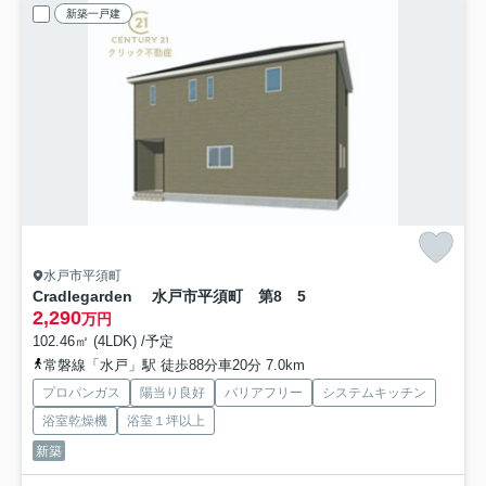
新築一戸建
水戸市平須町
Cradlegarden 水戸市平須町 第8 5
2,290
万円
102.46㎡ (4LDK) /予定
常磐線「水戸」駅 徒歩88分車20分 7.0km
プロパンガス
陽当り良好
バリアフリー
システムキッチン
浴室乾燥機
浴室１坪以上
新築