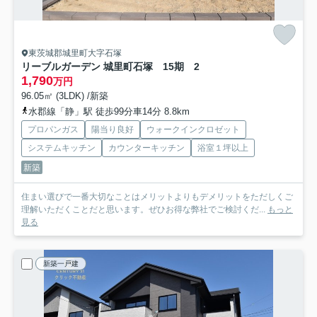
東茨城郡城里町大字石塚
リーブルガーデン 城里町石塚 15期 2
1,790
万円
96.05㎡ (3LDK) /新築
水郡線「静」駅 徒歩99分車14分 8.8km
プロパンガス
陽当り良好
ウォークインクロゼット
システムキッチン
カウンターキッチン
浴室１坪以上
新築
住まい選びで一番大切なことはメリットよりもデメリットをただしくご
理解いただくことだと思います。ぜひお得な弊社でご検討くだ...
もっと
見る
新築一戸建