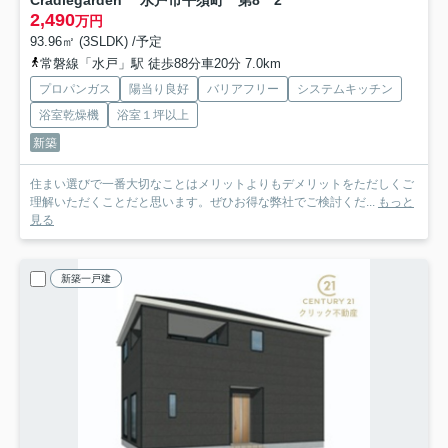
2,490
万円
93.96㎡ (3SLDK) /予定
常磐線「水戸」駅 徒歩88分車20分 7.0km
プロパンガス
陽当り良好
バリアフリー
システムキッチン
浴室乾燥機
浴室１坪以上
新築
住まい選びで一番大切なことはメリットよりもデメリットをただしくご
理解いただくことだと思います。ぜひお得な弊社でご検討くだ...
もっと
見る
新築一戸建