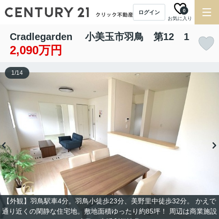
0
ログイン
お気に入り
Cradlegarden 小美玉市羽鳥 第12 1
2,090万円
1
/
14
【外観】羽鳥駅車4分。羽鳥小徒歩23分、美野里中徒歩32分。 かえで
通り近くの閑静な住宅地。敷地面積ゆったり約85坪！ 周辺は商業施設