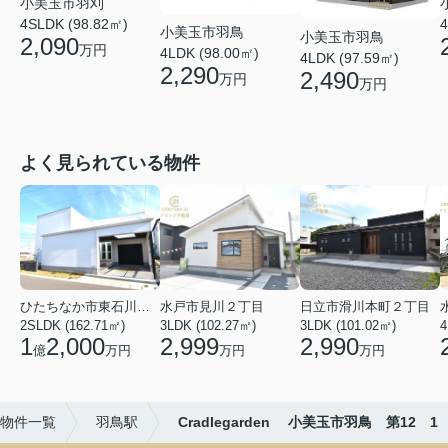
小美玉市羽刈
4SLDK (98.82㎡)
4
小美玉市羽鳥
小美玉市羽鳥
2,090
万円
4LDK (98.00㎡)
4LDK (97.59㎡)
2,290
2,490
万円
万円
よく見られている物件
ひたちなか市東石川２丁目
水戸市見川２丁目
日立市滑川本町２丁目
2SLDK (162.71㎡)
3LDK (102.27㎡)
3LDK (101.02㎡)
4
1
2,000
2,999
2,990
億
万円
万円
万円
物件一覧
羽鳥駅
Cradlegarden 小美玉市羽鳥 第12 1