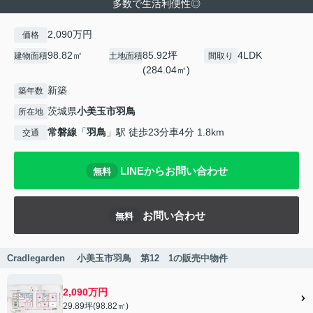
多数で生活利便性◎
2,090万円
価格
98.82㎡
85.92坪
4LDK
建物面積
土地面積
間取り
(284.04㎡)
新築
築年数
茨城県
小美玉市
羽鳥
所在地
常磐線
「
羽鳥
」駅 徒歩23分車4分 1.8km
交通
LINEからお問い合わせ
無料
お問い合わせ
無料
Cradlegarden 小美玉市羽鳥 第12 1の販売中物件
2,090万円
29.89坪(98.82㎡)