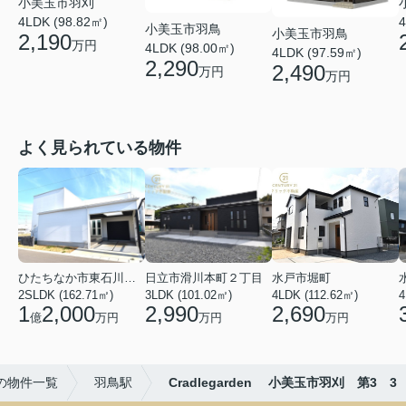
小美玉市羽刈
4LDK (98.82㎡)
4
小美玉市羽鳥
小美玉市羽鳥
2,190
万円
4LDK (98.00㎡)
4LDK (97.59㎡)
2,290
2,490
万円
万円
よく見られている物件
ひたちなか市東石川２丁目
日立市滑川本町２丁目
水戸市堀町
2SLDK (162.71㎡)
3LDK (101.02㎡)
4LDK (112.62㎡)
4
1
2,000
2,990
2,690
億
万円
万円
万円
の物件一覧
羽鳥駅
Cradlegarden 小美玉市羽刈 第3 3