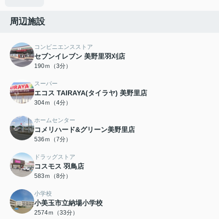
周辺施設
コンビニエンスストア
セブンイレブン 美野里羽刈店
190ｍ（3分）
スーパー
エコス TAIRAYA(タイラヤ) 美野里店
304ｍ（4分）
ホームセンター
コメリハード&グリーン美野里店
536ｍ（7分）
ドラッグストア
コスモス 羽鳥店
583ｍ（8分）
小学校
小美玉市立納場小学校
2574ｍ（33分）