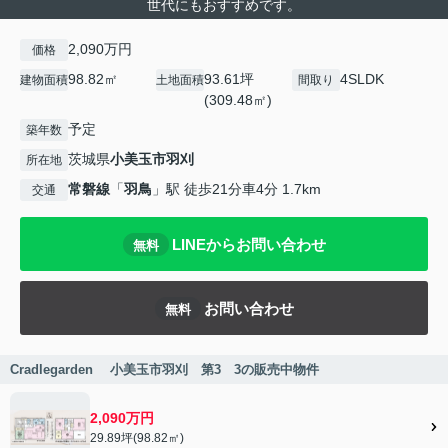
世代にもおすすめです。
2,090万円
価格
98.82㎡
93.61坪
4SLDK
建物面積
土地面積
間取り
(309.48㎡)
予定
築年数
茨城県
小美玉市
羽刈
所在地
常磐線
「
羽鳥
」駅 徒歩21分車4分 1.7km
交通
LINEからお問い合わせ
無料
お問い合わせ
無料
Cradlegarden 小美玉市羽刈 第3 3の販売中物件
2,090万円
29.89坪(98.82㎡)