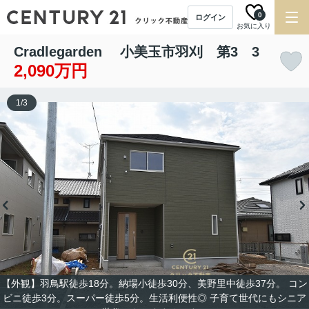
0
ログイン
お気に入り
Cradlegarden 小美玉市羽刈 第3 3
2,090万円
1
/
3
【外観】羽鳥駅徒歩18分。納場小徒歩30分、美野里中徒歩37分。 コン
ビニ徒歩3分。スーパー徒歩5分。生活利便性◎ 子育て世代にもシニア