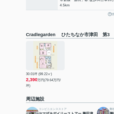
4.5km
Cradlegarden ひたちなか市津田 第
30.01坪 (99.22㎡)
2,390
万円(79.64万円/
坪)
周辺施設
コンビニエンスストア
郵
ヤマザキデイリーストアー 勝田津
勝