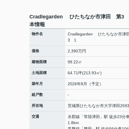
Cradlegarden ひたちなか市津田 第3
本情報
物件名
Cradlegarden ひたちなか市
3 1
価格
2,390万円
建物面積
99.22㎡
土地面積
64.71坪(213.93㎡)
築年月
2026年8月（予定）
総戸数
-
所在地
茨城県
ひたちなか市
大字津田
259
交通
水郡線
「
常陸津田
」駅 徒歩23分
1.8km
常磐線
「
勝田
」駅 徒歩56分車10