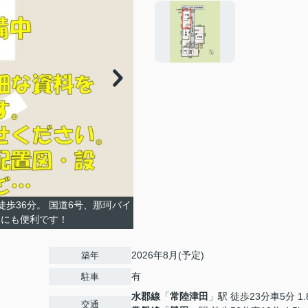
歩36分。 国道6号、那珂バイ
物にも便利です！
2026年8月(予定)
築年
有
駐車
水郡線
「
常陸津田
」駅 徒歩23分車5分 1.
交通