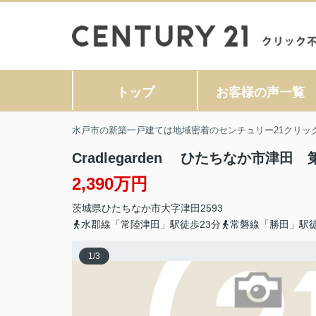
トップ
お客様の声一覧
水戸市の新築一戸建ては地域密着のセンチュリー21クリッ
Cradlegarden ひたちなか市津田 
2,390万円
茨城県
ひたちなか市
大字津田
2593
水郡線「常陸津田」駅徒歩23分
常磐線「勝田」駅徒
1
/
3