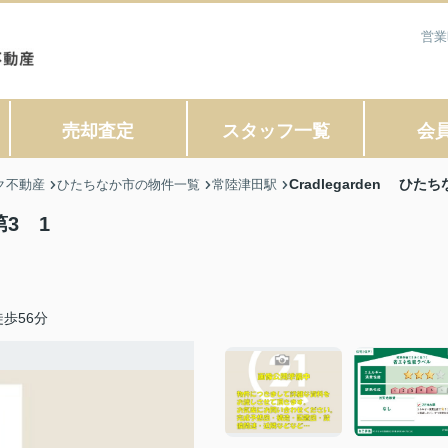
営業
売却査定
スタッフ一覧
会
Cradlegarden ひ
ク不動産
ひたちなか市の物件一覧
常陸津田駅
第3 1
歩56分