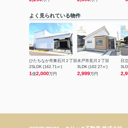
よく見られている物件
ひたちなか市東石川２丁目
水戸市見川２丁目
日
2SLDK (162.71㎡)
3LDK (102.27㎡)
3LD
1
2,000
2,999
2,
億
万円
万円