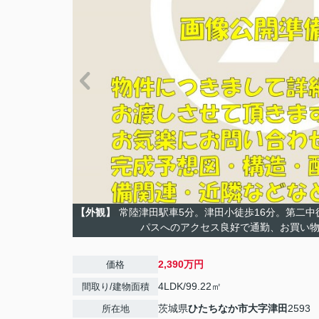
【外観】
常陸津田駅車5分。津田小徒歩16分。第二中徒
パスへのアクセス良好で通勤、お買い
2,390万円
価格
4LDK/99.22㎡
間取り/建物面積
茨城県
ひたちなか市
大字津田
2593
所在地