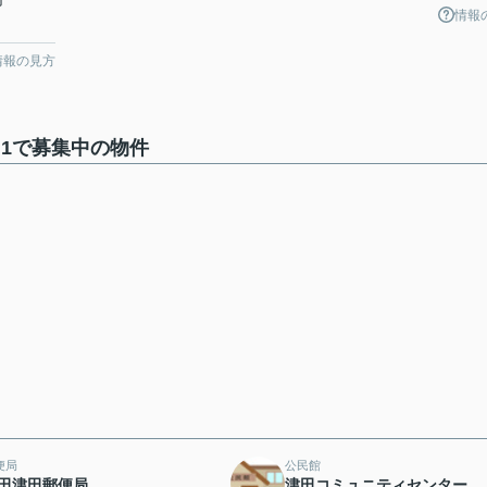
情報
情報の見方
3 1で募集中の物件
便局
公民館
田津田郵便局
津田コミュニティセンター