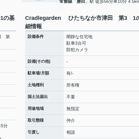
常磐線
「
勝田
」駅 徒歩56分車10分 4.5k
 1の基
Cradlegarden ひたちなか市津田 第3 1
細情報
津田 第
設備条件
閑静な住宅地
駐車3台可
防犯カメラ
設備(その他)
-
駐車場/月額
有/-
土地権利
所有権
国土法届出
不要
用途地域
無指定
3
取引態様
仲介
車5分
引渡し
相談
分