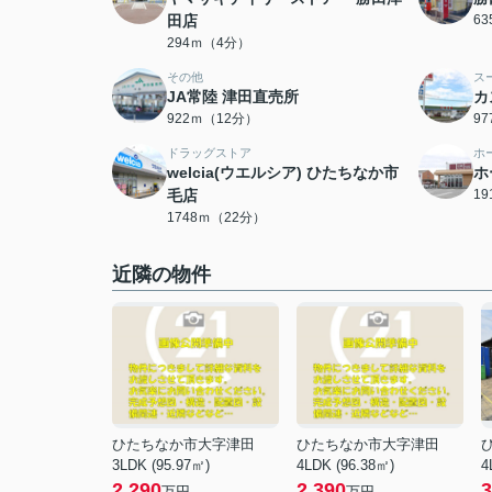
田店
6
294ｍ（4分）
その他
ス
JA常陸 津田直売所
カ
922ｍ（12分）
9
ドラッグストア
ホ
welcia(ウエルシア) ひたちなか市
ホ
毛店
1
1748ｍ（22分）
近隣の物件
ひたちなか市大字津田
ひたちなか市大字津田
3LDK (95.97㎡)
4LDK (96.38㎡)
4
2,290
2,390
3
万円
万円