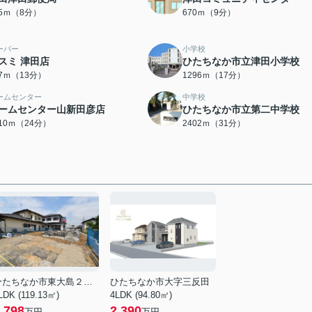
35ｍ（8分）
670ｍ（9分）
ーパー
小学校
スミ 津田店
ひたちなか市立津田小学校
77ｍ（13分）
1296ｍ（17分）
ームセンター
中学校
ームセンター山新田彦店
ひたちなか市立第二中学校
910ｍ（24分）
2402ｍ（31分）
ひたちなか市東大島２丁目
ひたちなか市大字三反田
LDK (119.13㎡)
4LDK (94.80㎡)
,798
2,390
万円
万円