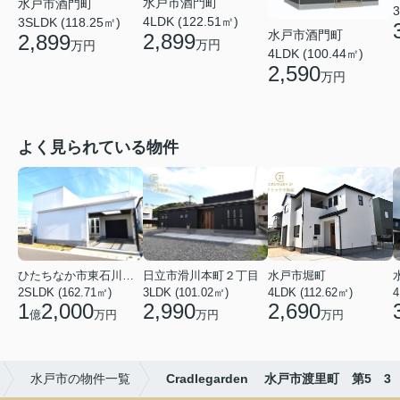
水戸市酒門町
水戸市酒門町
3
4LDK (122.51㎡)
3SLDK (118.25㎡)
水戸市酒門町
2,899
2,899
万円
万円
4LDK (100.44㎡)
2,590
万円
よく見られている物件
ひたちなか市東石川２丁目
日立市滑川本町２丁目
水戸市堀町
2SLDK (162.71㎡)
3LDK (101.02㎡)
4LDK (112.62㎡)
4
1
2,000
2,990
2,690
億
万円
万円
万円
水戸市の物件一覧
Cradlegarden 水戸市渡里町 第5 3