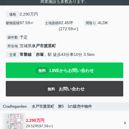
商業施設も多数あります。
2,290万円
価格
97.59㎡
82.45坪
4LDK
建物面積
土地面積
間取り
(272.59㎡)
予定
築年数
茨城県
水戸市
渡里町
所在地
常磐線
「
赤塚
」駅 徒歩43分車10分 3.5km
交通
LINEからお問い合わせ
無料
お問い合わせ
無料
Cradlegarden 水戸市渡里町 第5 3の販売中物件
2,290万円
29.52坪(97.59㎡)