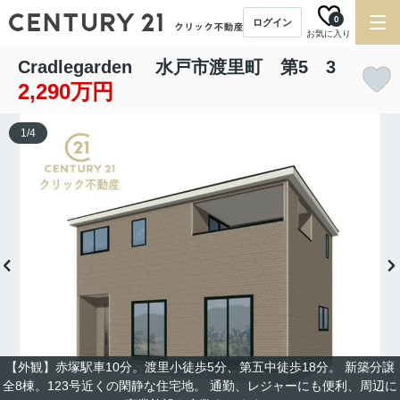
0
ログイン
お気に入り
Cradlegarden 水戸市渡里町 第5 3
2,290万円
1
/
4
【外観】赤塚駅車10分。渡里小徒歩5分、第五中徒歩18分。 新築分譲
全8棟。123号近くの閑静な住宅地。 通勤、レジャーにも便利、周辺に