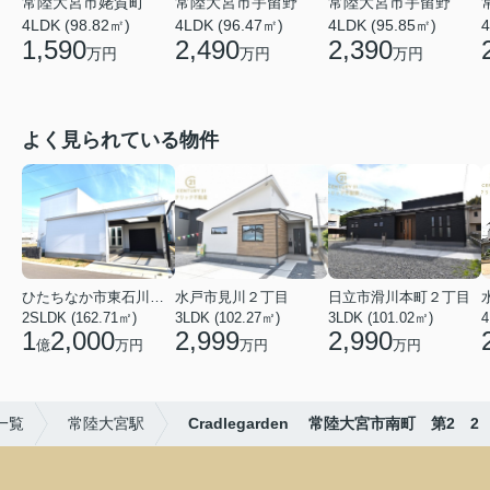
常陸大宮市姥賀町
常陸大宮市宇留野
常陸大宮市宇留野
4LDK (98.82㎡)
4LDK (96.47㎡)
4LDK (95.85㎡)
4
1,590
2,490
2,390
万円
万円
万円
よく見られている物件
ひたちなか市東石川２丁目
水戸市見川２丁目
日立市滑川本町２丁目
2SLDK (162.71㎡)
3LDK (102.27㎡)
3LDK (101.02㎡)
4
1
2,000
2,999
2,990
億
万円
万円
万円
一覧
常陸大宮駅
Cradlegarden 常陸大宮市南町 第2 2