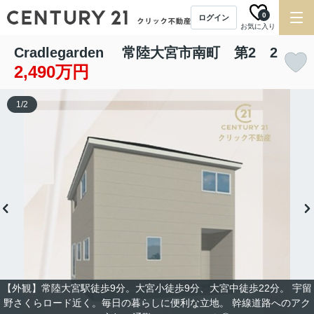
0
ログイン
お気に入り
Cradlegarden 常陸大宮市南町 第2 2
2,490万円
1
/
2
【外観】常陸大宮駅徒歩9分。大宮小徒歩9分、大宮中徒歩22分。 宇留
野さくらロード近く。毎日の暮らしに便利な立地。 幹線道路へのアク