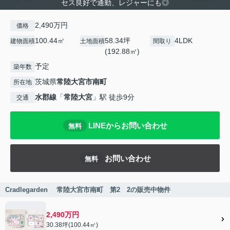
セス良好で通勤、レジャーにも◎
2,490万円
価格
100.44㎡
58.34坪
4LDK
建物面積
土地面積
間取り
(192.88㎡)
予定
築年数
茨城県
常陸大宮市
南町
所在地
水郡線
「
常陸大宮
」駅 徒歩9分
交通
LINEからお問い合わせ
無料
お問い合わせ
無料
Cradlegarden 常陸大宮市南町 第2 2の販売中物件
2,490万円
30.38坪(100.44㎡)