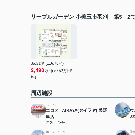
リーブルガーデン 小美玉市羽刈 第5 2
35.31坪 (116.75㎡)
2,490
万円(70.52万円/
坪)
周辺施設
スーパー
ド
エコス TAIRAYA(タイラヤ) 美野
ウ
里店
3
212ｍ（3分）
ホームセンター
郵