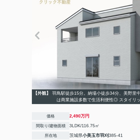
【外観】
羽鳥駅徒歩15分。納場小徒歩34分、美野里中
は商業施設多数で生活利便性◎ スタイリ
2,490万円
価格
3LDK/116.75㎡
間取り/建物面積
茨城県
小美玉市
羽刈
385-41
所在地