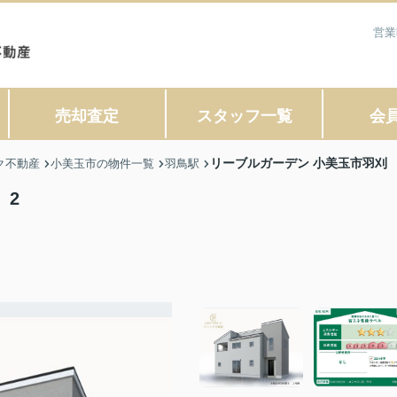
営業
売却査定
スタッフ一覧
会
リーブルガーデン 小美玉市羽刈 
ク不動産
小美玉市の物件一覧
羽鳥駅
 2