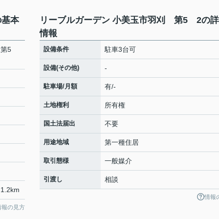
の基本
リーブルガーデン 小美玉市羽刈 第5 2の
情報
 第5
設備条件
駐車3台可
設備(その他)
-
駐車場/月額
有/-
土地権利
所有権
国土法届出
不要
用途地域
第一種住居
取引態様
一般媒介
引渡し
相談
1.2km
情報
情報の見方