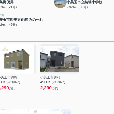
鳥郵便局
小美玉市立納場小学校
619ｍ（21分）
2769ｍ（35分）
の他
美玉市四季文化館 みの〜れ
619ｍ（46分）
小美玉市羽鳥
小美玉市羽刈
LDK (98.00㎡)
4SLDK (97.20㎡)
,290
2,290
万円
万円