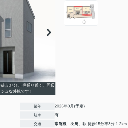
徒歩37分。 欅通り近く。周辺
ッシュな外観です！
2026年9月(予定)
築年
有
駐車
常磐線
「
羽鳥
」駅 徒歩15分車3分 1.2km
交通