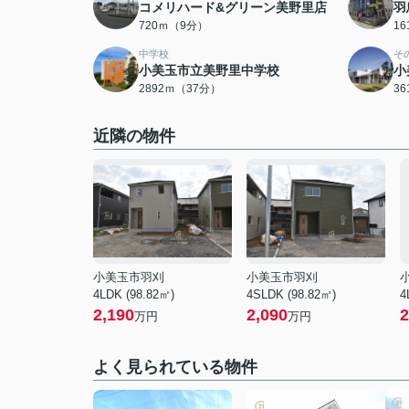
コメリハード&グリーン美野里店
羽
720ｍ（9分）
1
中学校
そ
小美玉市立美野里中学校
小
2892ｍ（37分）
3
近隣の物件
小美玉市羽刈
小美玉市羽刈
4LDK (98.82㎡)
4SLDK (98.82㎡)
4
2,190
2,090
2
万円
万円
よく見られている物件