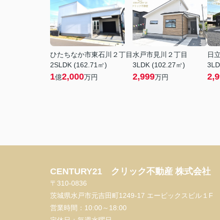
ひたちなか市東石川２丁目
水戸市見川２丁目
日
2SLDK (162.71㎡)
3LDK (102.27㎡)
3LD
1
2,000
2,999
2,
億
万円
万円
CENTURY21 クリック不動産 株式会社
〒310-0836
茨城県水戸市元吉田町1249-17 エービックスビル１F
営業時間：
10:00～18:00