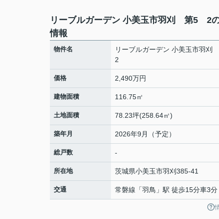
リーブルガーデン 小美玉市羽刈 第5 2
情報
物件名
リーブルガーデン 小美玉市羽刈
2
価格
2,490万円
建物面積
116.75㎡
土地面積
78.23坪(258.64㎡)
築年月
2026年9月（予定）
総戸数
-
所在地
茨城県
小美玉市
羽刈
385-41
交通
常磐線
「
羽鳥
」駅 徒歩15分車3分 