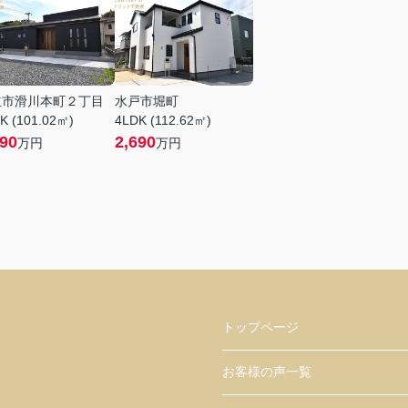
立市滑川本町２丁目
水戸市堀町
K (101.02㎡)
4LDK (112.62㎡)
990
2,690
万円
万円
トップページ
お客様の声一覧