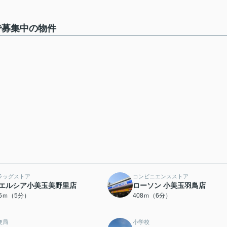
で募集中の物件
ラッグストア
コンビニエンスストア
エルシア小美玉美野里店
ローソン 小美玉羽鳥店
35ｍ（5分）
408ｍ（6分）
便局
小学校