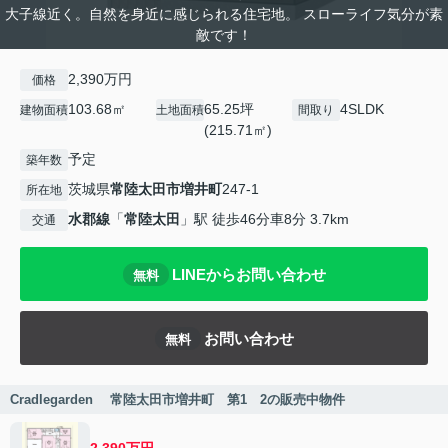
大子線近く。自然を身近に感じられる住宅地。 スローライフ気分が素
敵です！
2,390万円
価格
103.68㎡
65.25坪
4SLDK
建物面積
土地面積
間取り
(215.71㎡)
予定
築年数
茨城県
常陸太田市
増井町
247-1
所在地
水郡線
「
常陸太田
」駅 徒歩46分車8分 3.7km
交通
LINEからお問い合わせ
無料
お問い合わせ
無料
Cradlegarden 常陸太田市増井町 第1 2の販売中物件
2,390万円