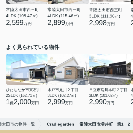
常陸太田市西三町
常陸太田市西三町
常陸太田市西三町
4LDK (115.46㎡)
4LDK (108.47㎡)
4
3LDK (111.96㎡)
2,899
2,599
2,998
万円
万円
万円
よく見られている物件
ひたちなか市東石川２丁目
水戸市見川２丁目
日立市滑川本町２丁目
2SLDK (162.71㎡)
3LDK (102.27㎡)
3LDK (101.02㎡)
4
1
2,000
2,999
2,990
億
万円
万円
万円
陸太田市の物件一覧
Cradlegarden 常陸太田市増井町 第1 2