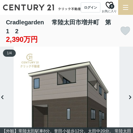
0
ログイン
お気に入り
Cradlegarden 常陸太田市増井町 第
1 2
2,390万円
1
/
4
【外観】常陸太田駅車8分。誉田小徒歩12分。太田中20分。 常陸太田