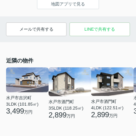
地図アプリで見る
メールで共有する
LINEで共有する
近隣の物件
水戸市吉沢町
水戸市酒門町
水戸市酒門町
3LDK (101.85㎡)
4
4LDK (122.51㎡)
3SLDK (118.25㎡)
3,499
万円
2,899
2,899
万円
万円