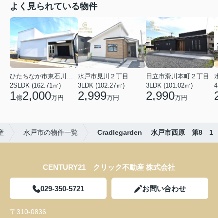
よく見られている物件
ひたちなか市東石川２丁目
水戸市見川２丁目
日立市滑川本町２丁目
2SLDK (162.71㎡)
3LDK (102.27㎡)
3LDK (101.02㎡)
4
1
2,000
2,999
2,990
億
万円
万円
万円
産
水戸市の物件一覧
Cradlegarden 水戸市西原 第8 1
CENTURY21 クリック不動産 株式会社
029-350-5721
お問い合わせ
〒310-0836