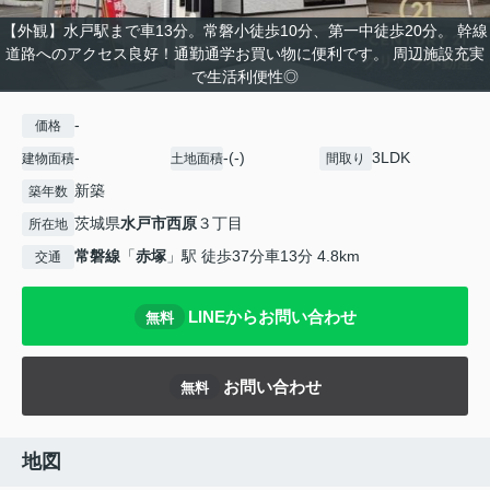
【外観】水戸駅まで車13分。常磐小徒歩10分、第一中徒歩20分。 幹線
道路へのアクセス良好！通勤通学お買い物に便利です。 周辺施設充実
で生活利便性◎
-
価格
-
-(-)
3LDK
建物面積
土地面積
間取り
新築
築年数
茨城県
水戸市
西原
３丁目
所在地
常磐線
「
赤塚
」駅 徒歩37分車13分 4.8km
交通
LINEからお問い合わせ
無料
お問い合わせ
無料
地図