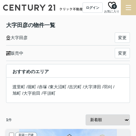
0
ログイン
お気に入り
大字田彦の物件一覧
大字田彦
変更
販売中
変更
おすすめのエリア
渡里町
/
堀町
/
赤塚
/
東大沼町
/
吉沢町
/
大字津田
/
羽刈
/
旭町
/
大字前田
/
平須町
1
件
新築一戸建