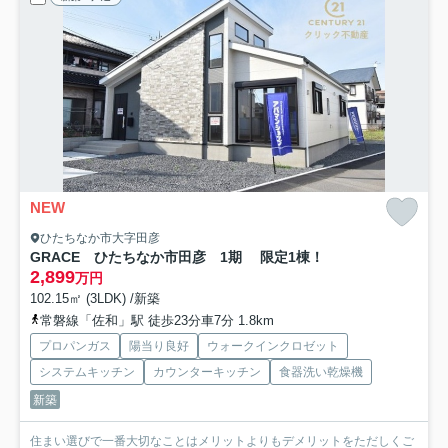
NEW
ひたちなか市大字田彦
GRACE ひたちなか市田彦 1期 限定1棟！
2,899
万円
102.15㎡ (3LDK) /新築
常磐線「佐和」駅 徒歩23分車7分 1.8km
プロパンガス
陽当り良好
ウォークインクロゼット
システムキッチン
カウンターキッチン
食器洗い乾燥機
新築
住まい選びで一番大切なことはメリットよりもデメリットをただしくご