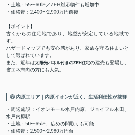
・土地：55〜60坪／ZEH対応物件も増加中
・価格帯：2,400〜2,900万円前後
【ポイント】
古くからの住宅地であり、地盤が安定している地域で
す。
ハザードマップでも安心感があり、家族を守る住まいと
して選ばれています。
また、近年は
の建売も登場し、
太陽光パネル付きのZEH住宅
省エネ志向の方にも人気。
⑤ 内原エリア｜内原イオンが近く、生活利便性が抜群
・周辺施設：イオンモール水戸内原、ジョイフル本田、
水戸内原駅
・土地：50〜65坪、広めの間取りも可能
・価格帯：2,500〜2,980万円台