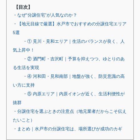
【目次】
・なぜ“分譲住宅”が人気なのか？
・【地元目線で厳選】水戸市でおすすめの分譲住宅エリア
5選
・① 見川・見和エリア｜生活のバランスが良く、人
気上昇中！
・② 酒門町・吉沢町｜予算を抑えつつ、ゆとりのあ
る生活を実現
・④ 河和田・見和南部｜地盤が強く、防災意識の高
い方に支持
・⑤ 内原エリア｜内原イオンが近く、生活利便性が
抜群
・分譲住宅を選ぶときの注意点（地元業者だからこそ伝え
たいこと）
・まとめ｜水戸市の分譲住宅は、場所選びが成功のカギ