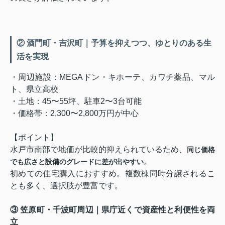
② 酒門町・吉沢町｜予算を抑えつつ、ゆとりのある生
活を実現
・周辺施設：MEGAドン・キホーテ、カワチ薬品、マル
ト、県立高校
・土地：45〜55坪、駐車2〜3台可能
・価格帯：2,300〜2,800万円が中心
【ポイント】
水戸市南部で地価が比較的抑えられているため、
同じ価格
。
でも広さと設備のグレードに差が出やすい
初めての住宅購入におすすめ。複数棟同時分譲されるこ
とも多く、選択肢が豊富です。
③ 笠原町・千波町周辺｜県庁近くで資産性と利便性を両
立