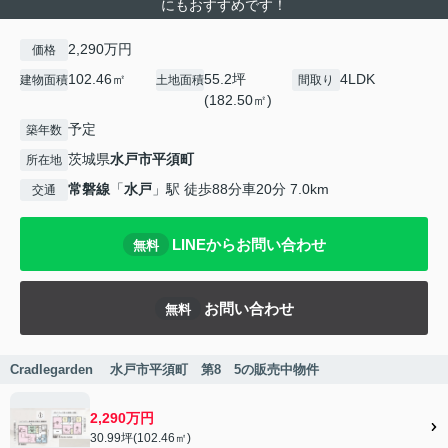
にもおすすめです！
2,290万円
価格
102.46㎡
55.2坪
4LDK
建物面積
土地面積
間取り
(182.50㎡)
予定
築年数
茨城県
水戸市
平須町
所在地
常磐線
「
水戸
」駅 徒歩88分車20分 7.0km
交通
LINEからお問い合わせ
無料
お問い合わせ
無料
Cradlegarden 水戸市平須町 第8 5の販売中物件
2,290万円
30.99坪(102.46㎡)