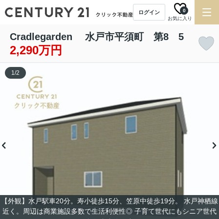
0
ログイン
お気に入り
Cradlegarden 水戸市平須町 第8 5
2,290万円
1
/
2
【外観】水戸駅車20分。寿小徒歩15分、笠原中徒歩19分。 水戸神栖線
近く。周辺は商業施設多数で生活利便性◎ 子育て世代にもシニア世代