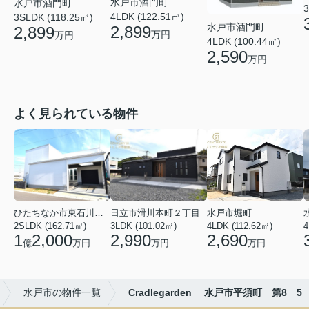
水戸市酒門町
水戸市酒門町
3
4LDK (122.51㎡)
3SLDK (118.25㎡)
水戸市酒門町
2,899
2,899
万円
万円
4LDK (100.44㎡)
2,590
万円
よく見られている物件
ひたちなか市東石川２丁目
日立市滑川本町２丁目
水戸市堀町
2SLDK (162.71㎡)
3LDK (101.02㎡)
4LDK (112.62㎡)
4
1
2,000
2,990
2,690
億
万円
万円
万円
水戸市の物件一覧
Cradlegarden 水戸市平須町 第8 5