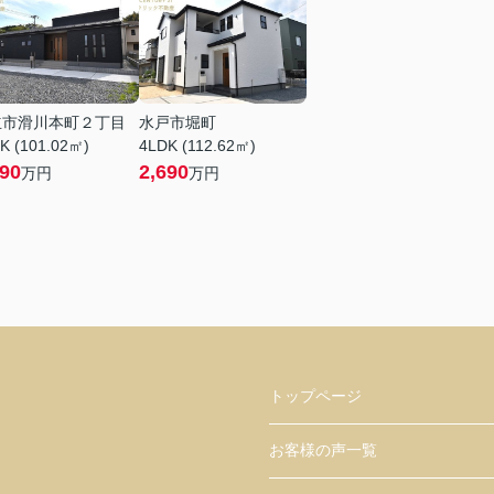
立市滑川本町２丁目
水戸市堀町
K (101.02㎡)
4LDK (112.62㎡)
990
2,690
万円
万円
トップページ
お客様の声一覧