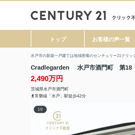
トップ
お客様の声一覧
水戸市の新築一戸建ては地域密着のセンチュリー21クリッ
Cradlegarden 水戸市酒門町 第18
2,490万円
茨城県
水戸市
酒門町
常磐線「水戸」駅徒歩42分
1
/
2