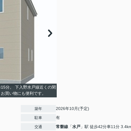
15分。 下入野水戸線近くの閑
、お買い物にも便利です。
2026年10月(予定)
築年
有
駐車
常磐線
「
水戸
」駅 徒歩42分車11分 3.4k
交通