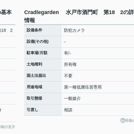
の基本
Cradlegarden 水戸市酒門町 第18 2の
情報
第18 2
設備条件
防犯カメラ
設備(その他)
-
駐車場/月額
有/-
土地権利
所有権
国土法届出
不要
用途地域
第一種低層住居専用
取引態様
一般媒介
分
引渡し
相談
情報
情報の見方