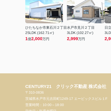
ひたちなか市東石川２丁目
水戸市見川２丁目
日
2SLDK (162.71㎡)
3LDK (102.27㎡)
3LD
1
2,000
2,999
2,
億
万円
万円
CENTURY21 クリック不動産 株式会社
〒310-0836
茨城県水戸市元吉田町1249-17 エービックスビル１F
営業時間：
10:00～18:00