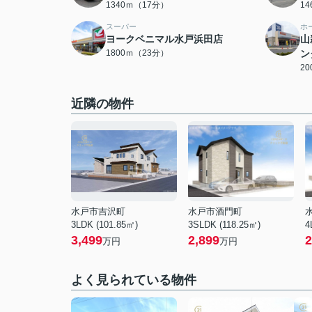
1340ｍ（17分）
1
スーパー
ホ
ヨークベニマル水戸浜田店
山
1800ｍ（23分）
ン
2
近隣の物件
水戸市吉沢町
水戸市酒門町
3LDK (101.85㎡)
3SLDK (118.25㎡)
4
3,499
2,899
2
万円
万円
よく見られている物件