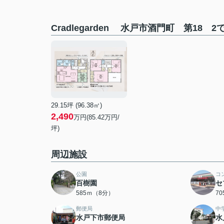
Cradlegarden 水戸市酒門町 第18 
29.15坪 (96.38㎡)
2,490
万円(85.42万円/
坪)
周辺施設
公園
コ
百樹園
セ
585ｍ（8分）
7
郵便局
中
水戸下市郵便局
水