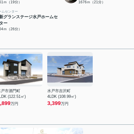
461ｍ（19分）
1676ｍ（21分）
ームセンター
新グランステージ水戸ホームセ
ター
004ｍ（26分）
水戸市酒門町
水戸市吉沢町
LDK (122.51㎡)
4LDK (108.99㎡)
,899
3,399
万円
万円