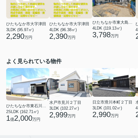
ひたちなか市東大島２丁目
ひたちなか市大字津田
ひたちなか市大字津田
4LDK (119.13㎡)
3LDK (95.97㎡)
4LDK (96.38㎡)
4
3,798
2,290
2,390
万円
万円
万円
よく見られている物件
日立市滑川本町２丁目
水戸市見川２丁目
ひたちなか市東石川２丁目
3LDK (101.02㎡)
4
3LDK (102.27㎡)
2SLDK (162.71㎡)
2,990
2,999
万円
万円
1
2,000
億
万円