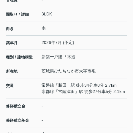
管理費
3LDK
間取り / 詳細
南
向き
2026年7月 (予定)
築年月
新築一戸建 / 木造
種別 / 建物構造
茨城県
ひたちなか市
大字市毛
所在地
常磐線
「
勝田
」駅 徒歩34分車8分 2.7km
交通
水郡線
「
常陸津田
」駅 徒歩27分車5分 2.1km
-
修繕積立金
-
修繕積立基金