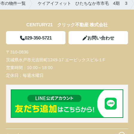
か市の物件一覧
ケイアイフィット ひたちなか市市毛 4期 3
CENTURY21 クリック不動産 株式会社
029-350-5721
お問い合わせ
〒310-0836
茨城県水戸市元吉田町1249-17 エービックスビル１F
営業時間：
10:00～18:00
定休日：
毎週水曜日