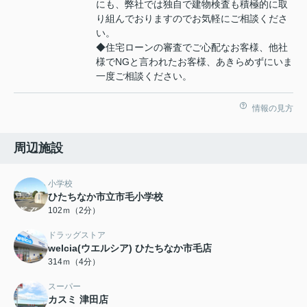
にも、弊社では独自で建物検査も積極的に取
り組んでおりますのでお気軽にご相談くださ
い。
◆住宅ローンの審査でご心配なお客様、他社
様でNGと言われたお客様、あきらめずにいま
一度ご相談ください。
情報の見方
周辺施設
小学校
ひたちなか市立市毛小学校
102ｍ（2分）
ドラッグストア
welcia(ウエルシア) ひたちなか市毛店
314ｍ（4分）
スーパー
カスミ 津田店