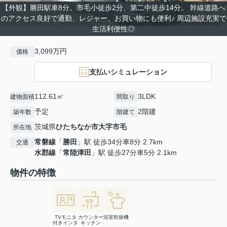
【外観】勝田駅車8分。市毛小徒歩2分、第二中徒歩14分。 幹線道路へ
のアクセス良好で通勤、レジャー、お買い物にも便利♪ 周辺施設充実で
生活利便性◎
3,099万円
価格
支払いシミュレーション
112.61㎡
3LDK
建物面積
間取り
予定
2階建
築年数
階建て
茨城県
ひたちなか市
大字市毛
所在地
常磐線
「
勝田
」駅 徒歩34分車8分 2.7km
交通
水郡線
「
常陸津田
」駅 徒歩27分車5分 2.1km
物件の特徴
TVモニタ
カウンター
浴室乾燥機
付きインタ
キッチン