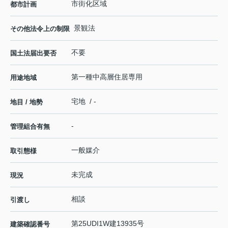
市街化区域
都市計画
景観法
その他法令上の制限
不要
国土法届出要否
第一種中高層住居専用
用途地域
宅地 / -
地目 / 地勢
-
管理組合有無
一般媒介
取引態様
未完成
現況
相談
引渡し
第25UDI1W建13935号
建築確認番号