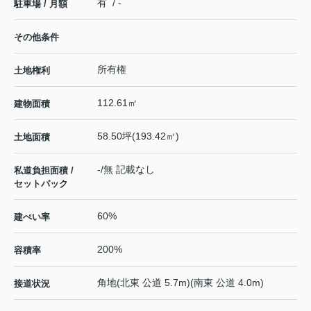
有 / -
駐車場 / 月額
その他条件
所有権
土地権利
112.61㎡
建物面積
58.50坪(193.42㎡)
土地面積
-/無 記載なし
私道負担面積 /
セットバック
60%
建ぺい率
200%
容積率
角地(北東 公道 5.7m)(南東 公道 4.0m)
接道状況