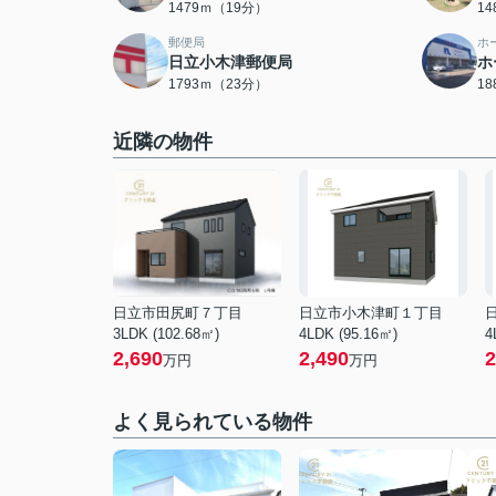
1479ｍ（19分）
1
郵便局
ホ
日立小木津郵便局
ホ
1793ｍ（23分）
1
近隣の物件
日立市田尻町７丁目
日立市小木津町１丁目
3LDK (102.68㎡)
4LDK (95.16㎡)
4
2,690
2,490
2
万円
万円
よく見られている物件