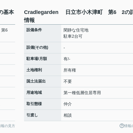
2の基本
Cradlegarden 日立市小木津町 第6 2の
情報
町 第6
設備条件
閑静な住宅地
駐車2台可
設備(その他)
-
駐車場/月額
有/-
土地権利
所有権
国土法届出
不要
用途地域
第一種低層住居専用
2
取引態様
仲介
引渡し
相談
情報の見方
情報