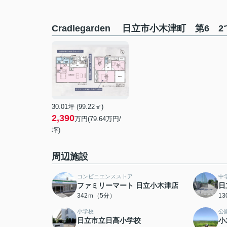
Cradlegarden 日立市小木津町 第6
30.01坪 (99.22㎡)
2,390
万円(79.64万円/
坪)
周辺施設
コンビニエンスストア
中
ファミリーマート 日立小木津店
日
342ｍ（5分）
1
小学校
公
日立市立日高小学校
小