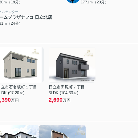
480ｍ（19分）
1771ｍ（23分）
ームセンター
ームプラザナフコ 日立北店
881ｍ（24分）
日立市石名坂町１丁目
日立市田尻町７丁目
LDK (97.20㎡)
3LDK (104.33㎡)
,390
2,690
万円
万円