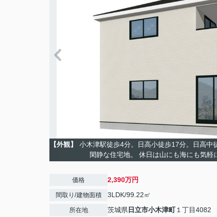
【外観】
小木津駅徒歩4分。日高小徒歩17分。日高中徒
閑静な住宅地。 休日は山にも海にも気軽
2,390万円
価格
3LDK/99.22㎡
間取り/建物面積
茨城県
日立市
小木津町
１丁目4082
所在地