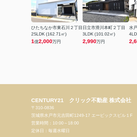
ひたちなか市東石川２丁目
日立市滑川本町２丁目
水
2SLDK (162.71㎡)
3LDK (101.02㎡)
4LD
1
2,000
2,990
2,
億
万円
万円
CENTURY21 クリック不動産 株式会社
〒310-0836
茨城県水戸市元吉田町1249-17 エービックスビル１F
営業時間：
10:00～18:00
定休日：
毎週水曜日