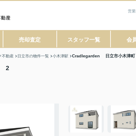
営業
売却査定
スタッフ一覧
会
Cradlegarden 日立市小木津
ク不動産
日立市の物件一覧
小木津駅
 2