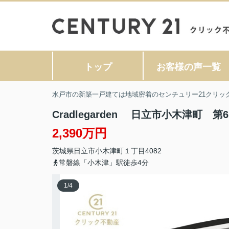
トップ
お客様の声一覧
水戸市の新築一戸建ては地域密着のセンチュリー21クリッ
Cradlegarden 日立市小木津町 第6
2,390万円
茨城県
日立市
小木津町
１丁目4082
常磐線「小木津」駅徒歩4分
1
/
4