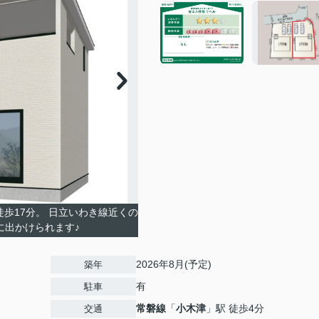
歩17分。 日立いわき線近くの
に出かけられます♪
2026年8月(予定)
築年
有
駐車
常磐線
「
小木津
」駅 徒歩4分
交通