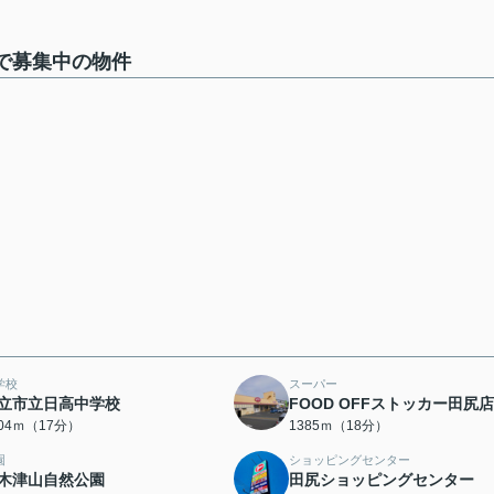
 2で募集中の物件
学校
スーパー
立市立日高中学校
FOOD OFFストッカー田尻店
304ｍ（17分）
1385ｍ（18分）
園
ショッピングセンター
木津山自然公園
田尻ショッピングセンター