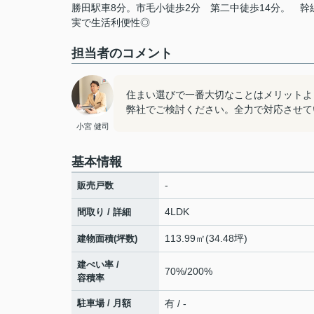
勝田駅車8分。市毛小徒歩2分
第二中徒歩14分。
幹
実で生活利便性◎
担当者のコメント
住まい選びで一番大切なことはメリットよ
弊社でご検討ください。全力で対応させて
小宮 健司
基本情報
-
販売戸数
4LDK
間取り / 詳細
113.99㎡(34.48坪)
建物面積(坪数)
建ぺい率 /
70%/200%
容積率
駐車場 / 月額
有 / -