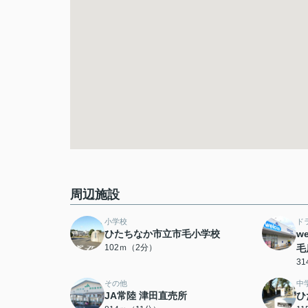
周辺施設
小学校
ド
ひたちなか市立市毛小学校
w
102ｍ（2分）
毛
3
その他
中
JA常陸 津田直売所
ひ