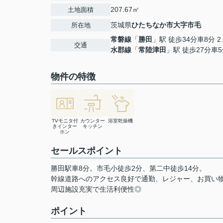
207.67㎡
土地面積
茨城県
ひたちなか市
大字市毛
所在地
常磐線
「
勝田
」駅 徒歩34分車8分 2.
交通
水郡線
「
常陸津田
」駅 徒歩27分車5分
物件の特徴
TVモニタ付
カウンター
浴室乾燥機
きインター
キッチン
ホン
セールスポイント
勝田駅車8分。市毛小徒歩2分、第二中徒歩14分。
幹線道路へのアクセス良好で通勤、レジャー、お買い物
周辺施設充実で生活利便性◎
ポイント