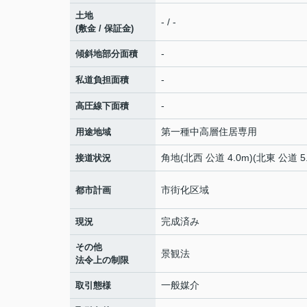
土地
- / -
(敷金 / 保証金)
-
傾斜地部分面積
-
私道負担面積
-
高圧線下面積
第一種中高層住居専用
用途地域
角地(北西 公道 4.0m)(北東 公道 5.
接道状況
市街化区域
都市計画
完成済み
現況
その他
景観法
法令上の制限
一般媒介
取引態様