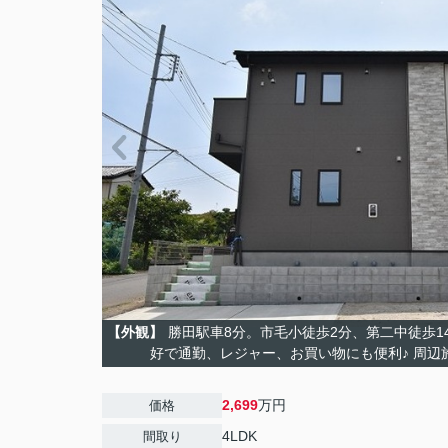
【外観】
勝田駅車8分。市毛小徒歩2分、第二中徒歩1
好で通勤、レジャー、お買い物にも便利♪ 周辺
2,699
万円
価格
4LDK
間取り