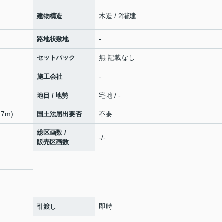
木造 / 2階建
建物構造
-
路地状敷地
無 記載なし
セットバック
-
施工会社
宅地 / -
地目 / 地勢
7m)
不要
国土法届出要否
総区画数 /
-/-
販売区画数
即時
引渡し