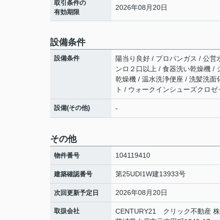
取引条件の
2026年08月20日
有効期限
設備条件
設備条件
陽当り良好 / プロパンガス / 公営水
ンロ２口以上 / 食器洗い乾燥機 / 
乾燥機 / 温水洗浄便座 / 洗髪洗面
ト / ウォークインシューズクロゼッ
設備(その他)
-
その他
104119410
物件番号
第25UDI1W建13933号
建築確認番号
2026年08月20日
次回更新予定日
取扱会社
CENTURY21 クリック不動産 