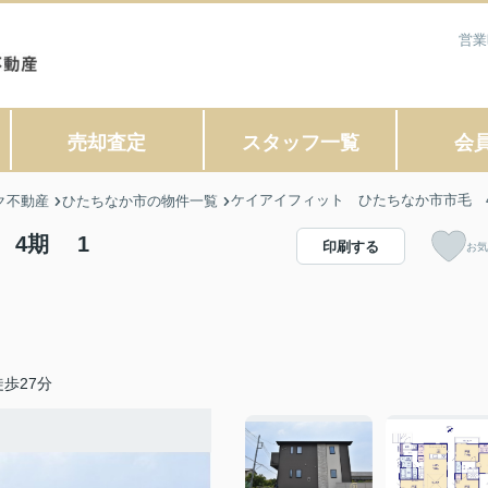
営業
売却査定
スタッフ一覧
会
ケイアイフィット ひたちなか市市毛 
ク不動産
ひたちなか市の物件一覧
 4期 1
印刷する
お気
歩27分