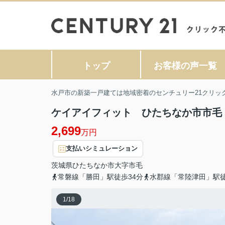
トップ
お客様の声一覧
水戸市の新築一戸建ては地域密着のセンチュリー21クリッ
ケイアイフィット ひたちなか市市毛
2,699
万円
支払いシミュレーション
茨城県
ひたちなか市
大字市毛
常磐線「勝田」駅徒歩34分
水郡線「常陸津田」駅徒
1
/
18