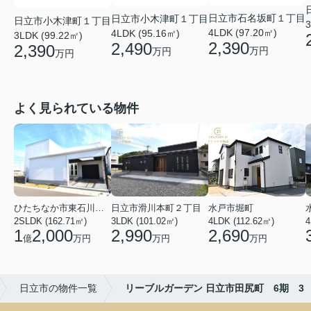
日立市石名坂町１丁目
日立市小木津町１丁目
日立市小木津町１丁目
3
4LDK (97.20㎡)
4LDK (95.16㎡)
3LDK (99.22㎡)
2,390
2,490
2,390
万円
万円
万円
よく見られている物件
ひたちなか市東石川２丁目
日立市滑川本町２丁目
水戸市堀町
2SLDK (162.71㎡)
3LDK (101.02㎡)
4LDK (112.62㎡)
4
1
2,000
2,990
2,690
億
万円
万円
万円
日立市の物件一覧
リーブルガーデン 日立市田尻町 6期 3