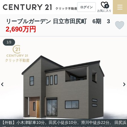
0
ログイン
お気に入り
リーブルガーデン 日立市田尻町 6期 3
2,690万円
1
/
3
【外観】小木津駅車10分。田尻小徒歩10分。滑川中徒歩22分。 田尻浜