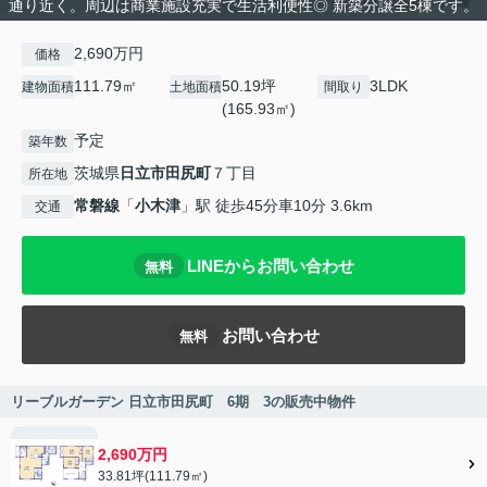
通り近く。周辺は商業施設充実で生活利便性◎ 新築分譲全5棟です。
2,690万円
価格
111.79㎡
50.19坪
3LDK
建物面積
土地面積
間取り
(165.93㎡)
予定
築年数
茨城県
日立市
田尻町
７丁目
所在地
常磐線
「
小木津
」駅 徒歩45分車10分 3.6km
交通
LINEからお問い合わせ
無料
お問い合わせ
無料
リーブルガーデン 日立市田尻町 6期 3の販売中物件
2,690万円
33.81坪(111.79㎡)