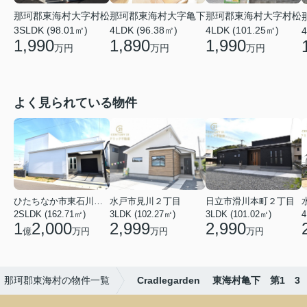
那珂郡東海村大字亀下
那珂郡東海村大字村松
那珂郡東海村大字村松
4LDK (96.38㎡)
3SLDK (98.01㎡)
4LDK (101.25㎡)
4
1,890
1,990
1,990
万円
万円
万円
よく見られている物件
ひたちなか市東石川２丁目
水戸市見川２丁目
日立市滑川本町２丁目
2SLDK (162.71㎡)
3LDK (102.27㎡)
3LDK (101.02㎡)
4
1
2,000
2,999
2,990
億
万円
万円
万円
那珂郡東海村の物件一覧
Cradlegarden 東海村亀下 第1 3