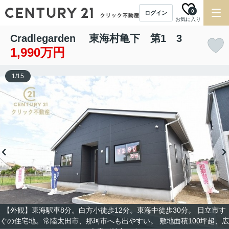
0
ログイン
お気に入り
Cradlegarden 東海村亀下 第1 3
1,990万円
1
/
15
【外観】東海駅車8分。白方小徒歩12分。東海中徒歩30分。 日立市す
ぐの住宅地。常陸太田市、那珂市へも出やすい。 敷地面積100坪超、広