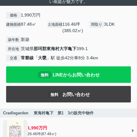
い南庭が魅力です。
1,990万円
価格
87.48㎡
116.46坪
3LDK
建物面積
土地面積
間取り
(385.02㎡)
新築
築年数
茨城県
那珂郡東海村
大字亀下
399-1
所在地
常磐線
「
大甕
」駅 徒歩42分車8分 3.4km
交通
LINEからお問い合わせ
無料
お問い合わせ
無料
Cradlegarden 東海村亀下 第1 3の販売中物件
1,990万円
26.46坪(87.48㎡)