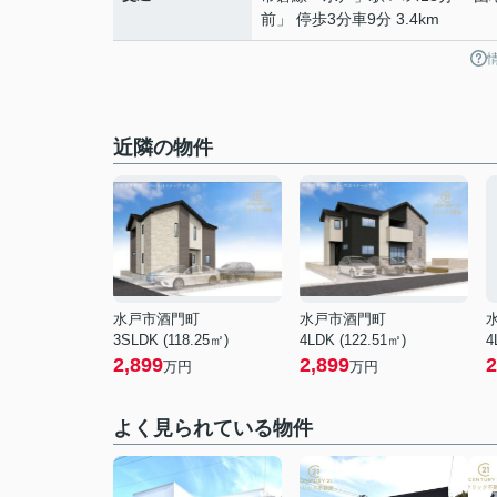
前」 停歩3分車9分 3.4km
近隣の物件
水戸市酒門町
水戸市酒門町
3SLDK (118.25㎡)
4LDK (122.51㎡)
4
2,899
2,899
2
万円
万円
よく見られている物件