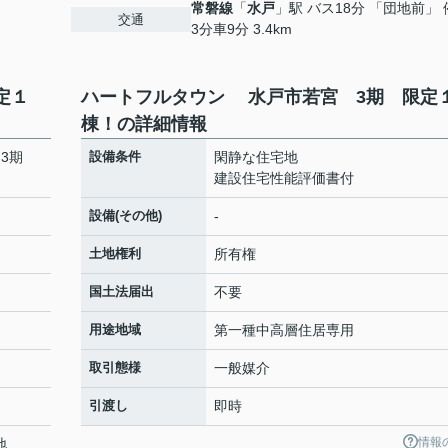
常磐線
「
水戸
」駅 バス18分 「団地前」 
交通
3分車9分 3.4km
定１
ハートフルタウン 水戸市若宮 3期 限定
棟！の詳細情報
 3期
設備条件
閑静な住宅地
建設住宅性能評価書付
設備(その他)
-
土地権利
所有権
国土法届出
不要
用途地域
第一種中高層住居専用
取引態様
一般媒介
引渡し
即時
情報
地