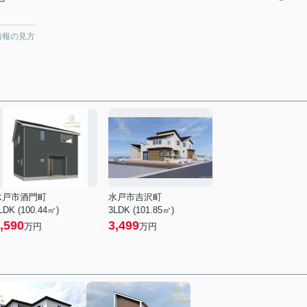
情報の見方
水戸市酒門町
水戸市吉沢町
LDK (100.44㎡)
3LDK (101.85㎡)
,590
3,499
万円
万円