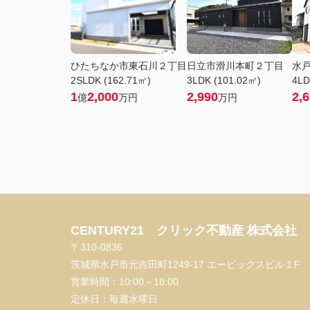
ひたちなか市東石川２丁目
日立市滑川本町２丁目
水
2SLDK (162.71㎡)
3LDK (101.02㎡)
4LD
1
2,000
2,990
2,
億
万円
万円
CENTURY21 クリック不動産 株式会社
〒310-0836
茨城県水戸市元吉田町1249-17 エービックスビル１F
営業時間：
10:00～18:00
定休日：
毎週水曜日