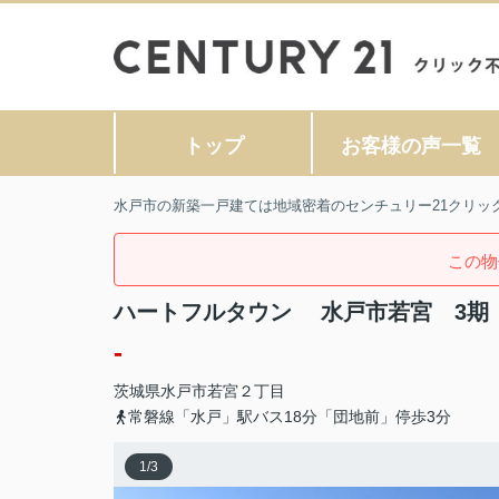
トップ
お客様の声一覧
水戸市の新築一戸建ては地域密着のセンチュリー21クリッ
この物
ハートフルタウン 水戸市若宮 3期
-
茨城県
水戸市
若宮
２丁目
常磐線「水戸」駅バス18分「団地前」停歩3分
1
/
3