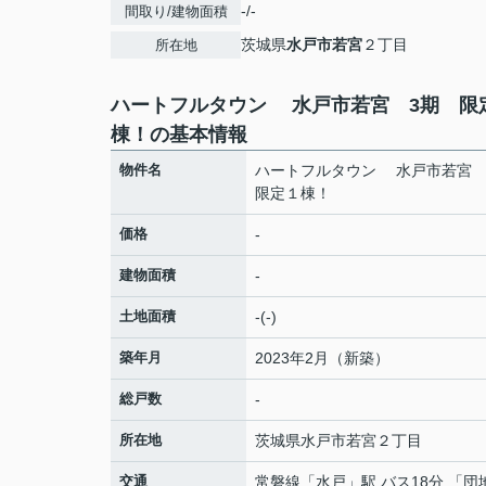
-/-
間取り/建物面積
茨城県
水戸市
若宮
２丁目
所在地
ハートフルタウン 水戸市若宮 3期 限
棟！の基本情報
物件名
ハートフルタウン 水戸市若宮
限定１棟！
価格
-
建物面積
-
土地面積
-(-)
築年月
2023年2月（新築）
総戸数
-
所在地
茨城県
水戸市
若宮
２丁目
交通
常磐線
「
水戸
」駅 バス18分 「団