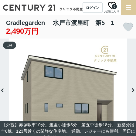
0
ログイン
お気に入り
Cradlegarden 水戸市渡里町 第5 1
2,490万円
1
/
4
【外観】赤塚駅車10分。渡里小徒歩5分、第五中徒歩18分。 新築分譲
全8棟。123号近くの閑静な住宅地。 通勤、レジャーにも便利、周辺に