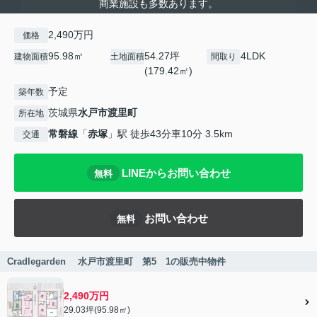
商業施設も多数あります。
2,490万円
価格
95.98㎡
54.27坪
4LDK
建物面積
土地面積
間取り
(179.42㎡)
予定
築年数
茨城県
水戸市
渡里町
所在地
常磐線
「
赤塚
」駅 徒歩43分車10分 3.5km
交通
LINEからお問い合わせ
無料
お問い合わせ
無料
Cradlegarden 水戸市渡里町 第5 1の販売中物件
2,490万円
29.03坪(95.98㎡)