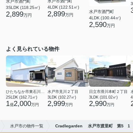
水戸市酒門町
水戸市酒門町
3
4LDK (122.51㎡)
3SLDK (118.25㎡)
水戸市酒門町
2,899
2,899
万円
万円
4LDK (100.44㎡)
2,590
万円
よく見られている物件
ひたちなか市東石川２丁目
水戸市見川２丁目
日立市滑川本町２丁目
2SLDK (162.71㎡)
3LDK (102.27㎡)
3LDK (101.02㎡)
4
1
2,000
2,999
2,990
億
万円
万円
万円
水戸市の物件一覧
Cradlegarden 水戸市渡里町 第5 1