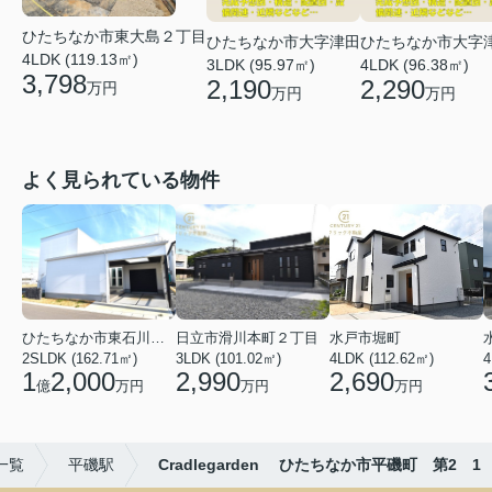
ひたちなか市東大島２丁目
ひたちなか市大字津田
ひたちなか市大字
4LDK (119.13㎡)
3LDK (95.97㎡)
4LDK (96.38㎡)
3,798
2,190
2,290
万円
万円
万円
よく見られている物件
ひたちなか市東石川２丁目
日立市滑川本町２丁目
水戸市堀町
2SLDK (162.71㎡)
3LDK (101.02㎡)
4LDK (112.62㎡)
4
1
2,000
2,990
2,690
億
万円
万円
万円
一覧
平磯駅
Cradlegarden ひたちなか市平磯町 第2 1