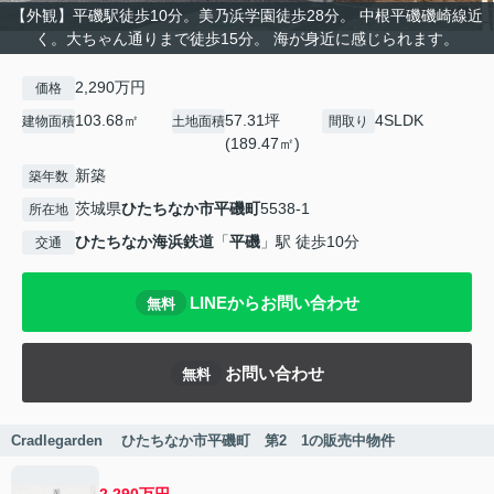
【外観】平磯駅徒歩10分。美乃浜学園徒歩28分。 中根平磯磯崎線近
く。大ちゃん通りまで徒歩15分。 海が身近に感じられます。
2,290万円
価格
103.68㎡
57.31坪
4SLDK
建物面積
土地面積
間取り
(189.47㎡)
新築
築年数
茨城県
ひたちなか市
平磯町
5538-1
所在地
ひたちなか海浜鉄道
「
平磯
」駅 徒歩10分
交通
LINEからお問い合わせ
無料
お問い合わせ
無料
Cradlegarden ひたちなか市平磯町 第2 1の販売中物件
2,290万円