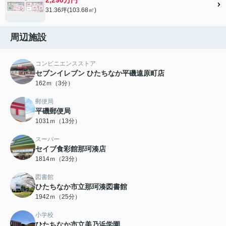
31.36坪(103.68㎡)
周辺施設
コンビニエンスストア
セブンイレブン ひたちなか平磯遠原町店
162ｍ（3分）
郵便局
平磯郵便局
1031ｍ（13分）
スーパー
セイブ食彩館那珂湊店
1814ｍ（23分）
図書館
ひたちなか市立那珂湊図書館
1942ｍ（25分）
小学校
ひたちなか市立美乃浜学園