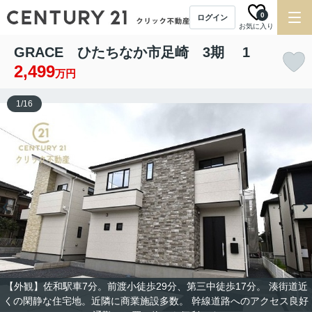
0
ログイン
お気に入り
GRACE ひたちなか市足崎 3期 1
2,499
万円
1
/
16
【外観】佐和駅車7分。前渡小徒歩29分、第三中徒歩17分。 湊街道近
くの閑静な住宅地。近隣に商業施設多数。 幹線道路へのアクセス良好