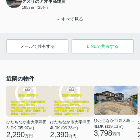
クスリのアオキ高場店
1953ｍ（25分）
すべて見る
メールで共有する
LINEで共有する
近隣の物件
ひたちなか市東大島２丁目
ひたちなか市大字津田
ひたちなか市大字津田
4LDK (119.13㎡)
3LDK (95.97㎡)
4LDK (96.38㎡)
4
3,798
2,290
2,390
万円
万円
万円