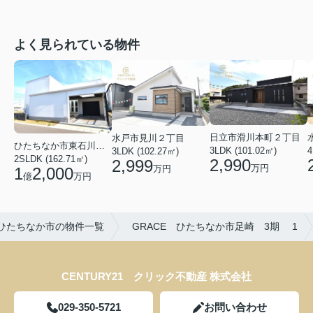
よく見られている物件
日立市滑川本町２丁目
水戸市見川２丁目
ひたちなか市東石川２丁目
3LDK (101.02㎡)
4
3LDK (102.27㎡)
2SLDK (162.71㎡)
2,990
2,999
万円
万円
1
2,000
億
万円
ひたちなか市の物件一覧
GRACE ひたちなか市足崎 3期 1
CENTURY21 クリック不動産 株式会社
029-350-5721
お問い合わせ