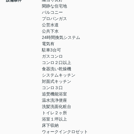
設備条件
閑静な住宅地
バルコニー
プロパンガス
公営水道
公共下水
24時間換気システム
電気有
駐車3台可
ガスコンロ
コンロ２口以上
食器洗い乾燥機
システムキッチン
対面式キッチン
コンロ３口
追焚機能浴室
温水洗浄便座
洗髪洗面化粧台
トイレ２ヶ所
浴室１坪以上
床下収納
ウォークインクロゼット