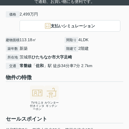
で通勤、お買い物にも便利です。
2,499万円
価格
支払いシミュレーション
113.18㎡
4LDK
建物面積
間取り
新築
2階建
築年数
階建て
茨城県
ひたちなか市
大字足崎
所在地
常磐線
「
佐和
」駅 徒歩34分車7分 2.7km
交通
物件の特徴
TVモニタ
カウンター
付きインタ
キッチン
ーホン
セールスポイント