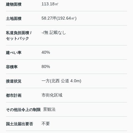
113.18㎡
建物面積
58.27坪(192.64㎡)
土地面積
-/無 記載なし
私道負担面積 /
セットバック
40%
建ぺい率
80%
容積率
一方(北西 公道 4.0m)
接道状況
市街化区域
都市計画
景観法
その他法令上の制限
不要
国土法届出要否