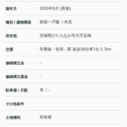
2026年6月 (新築)
築年月
新築一戸建 / 木造
種別 / 建物構造
茨城県
ひたちなか市
大字足崎
所在地
常磐線
「
佐和
」駅 徒歩34分車7分 2.7km
交通
-
修繕積立金
-
修繕積立基金
有 / -
駐車場 / 月額
その他条件
所有権
土地権利