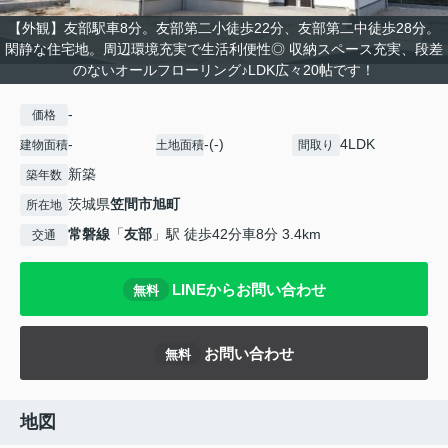
【外観】友部駅車8分。友部第二小徒歩22分、友部第二中徒歩28分。
閑静な住宅地。周辺環境充実で生活利便性◎ 収納スペース充実、段差
のないオールフローリング♪LDK広々20帖です！
-
価格
-
-(-)
4LDK
建物面積
土地面積
間取り
新築
築年数
茨城県
笠間市
旭町
所在地
常磐線
「
友部
」駅 徒歩42分車8分 3.4km
交通
LINEからお問い合わせ
無料
お問い合わせ
無料
地図