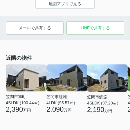
地図アプリで見る
メールで共有する
LINEで共有する
近隣の物件
笠間市旭町
笠間市鯉淵
笠間市鯉淵
4SLDK (100.44㎡)
4LDK (95.57㎡)
4
4SLDK (97.20㎡)
2,390
2,090
2,190
万円
万円
万円