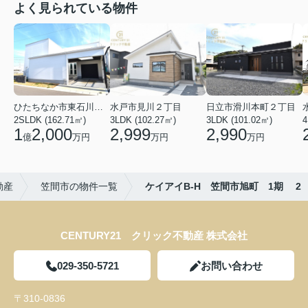
よく見られている物件
ひたちなか市東石川２丁目
水戸市見川２丁目
日立市滑川本町２丁目
2SLDK (162.71㎡)
3LDK (102.27㎡)
3LDK (101.02㎡)
4
1
2,000
2,999
2,990
億
万円
万円
万円
動産
笠間市の物件一覧
ケイアイB-H 笠間市旭町 1期 2
CENTURY21 クリック不動産 株式会社
029-350-5721
お問い合わせ
〒310-0836