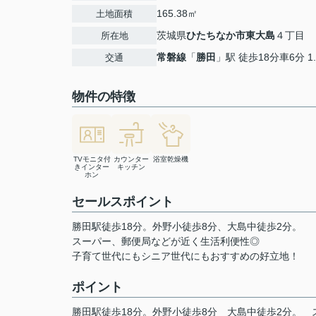
165.38㎡
土地面積
茨城県
ひたちなか市
東大島
４丁目
所在地
常磐線
「
勝田
」駅 徒歩18分車6分 1.
交通
物件の特徴
TVモニタ付
カウンター
浴室乾燥機
きインター
キッチン
ホン
セールスポイント
勝田駅徒歩18分。外野小徒歩8分、大島中徒歩2分。
スーパー、郵便局などが近く生活利便性◎
子育て世代にもシニア世代にもおすすめの好立地！
ポイント
勝田駅徒歩18分。外野小徒歩8分
大島中徒歩2分。