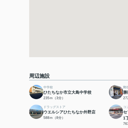
周辺施設
中学校
郵
ひたちなか市立大島中学校
勝
235ｍ（3分）
2
ドラッグストア
コ
ウエルシアひたちなか外野店
セ
588ｍ（8分）
1
7