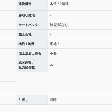
木造 / 2階建
建物構造
-
路地状敷地
無 記載なし
セットバック
-
施工会社
宅地 / -
地目 / 地勢
不要
国土法届出要否
総区画数 /
-/-
販売区画数
即時
引渡し