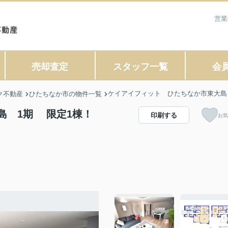
営業
売却査定
スタッフ一覧
会
ケイアイフィット ひたちなか市東大島
ク不動産
ひたちなか市の物件一覧
島 1期 限定1棟！
印刷する
お気