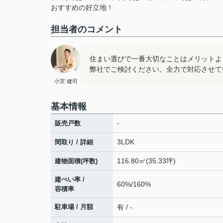
おすすめの好立地！
担当者のコメント
住まい選びで一番大切なことはメリットよ
弊社でご検討ください。全力で対応させて
小宮 健司
基本情報
-
販売戸数
3LDK
間取り / 詳細
116.80㎡(35.33坪)
建物面積(坪数)
建ぺい率 /
60%/160%
容積率
駐車場 / 月額
有 / -