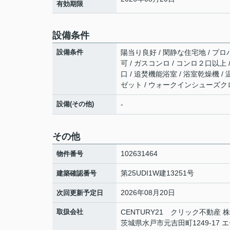
有効期限
設備条件
設備条件
陽当り良好 / 閑静な住宅地 / プロパ
可 / ガスコンロ / コンロ２口以上
口 / 追焚機能浴室 / 浴室乾燥機 
ゼット / ウォークインシューズクロ
設備(その他)
-
その他
102631464
物件番号
第25UDI1W建13251号
建築確認番号
2026年08月20日
次回更新予定日
取扱会社
CENTURY21 クリック不動産 
茨城県水戸市元吉田町1249-17