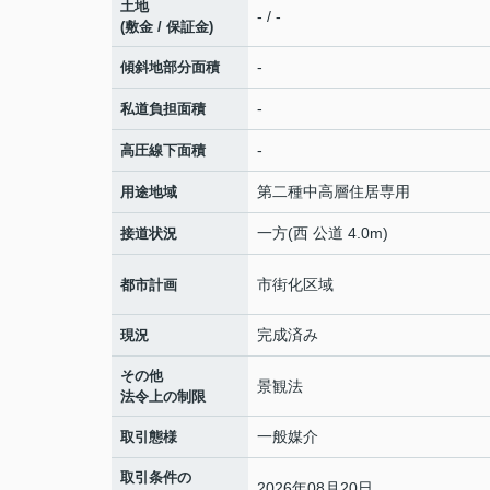
土地
- / -
(敷金 / 保証金)
-
傾斜地部分面積
-
私道負担面積
-
高圧線下面積
第二種中高層住居専用
用途地域
一方(西 公道 4.0m)
接道状況
市街化区域
都市計画
完成済み
現況
その他
景観法
法令上の制限
一般媒介
取引態様
取引条件の
2026年08月20日