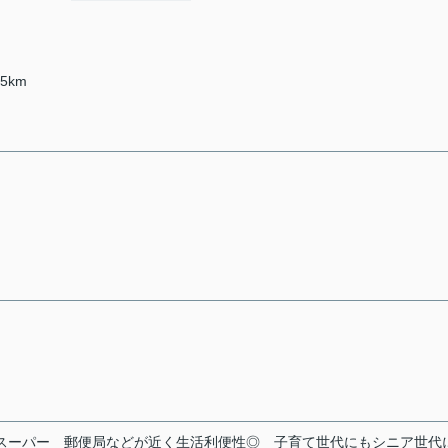
5km
スーパー
郵便局などが近く生活利便性◎
子育て世代にもシニア世代