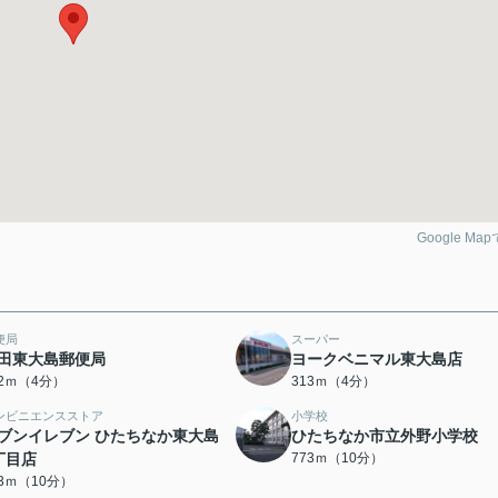
Google Ma
便局
スーパー
田東大島郵便局
ヨークベニマル東大島店
72ｍ（4分）
313ｍ（4分）
ンビニエンスストア
小学校
ブンイレブン ひたちなか東大島
ひたちなか市立外野小学校
丁目店
773ｍ（10分）
63ｍ（10分）