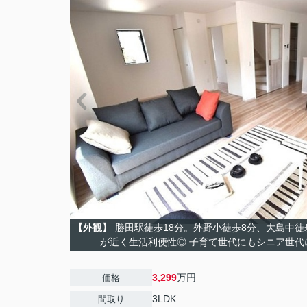
【外観】
勝田駅徒歩18分。外野小徒歩8分、大島中徒
が近く生活利便性◎ 子育て世代にもシニア世代
3,299
万円
価格
3LDK
間取り