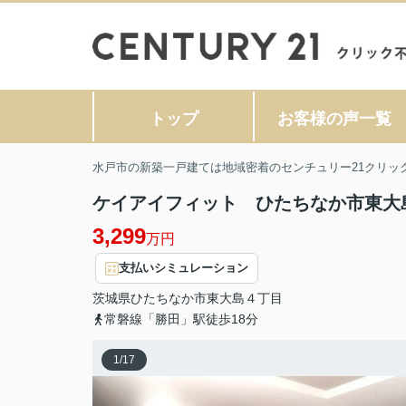
トップ
お客様の声一覧
水戸市の新築一戸建ては地域密着のセンチュリー21クリッ
ケイアイフィット ひたちなか市東大
3,299
万円
支払いシミュレーション
茨城県
ひたちなか市
東大島
４丁目
常磐線「勝田」駅徒歩18分
1
/
17