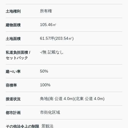
所有権
土地権利
105.46㎡
建物面積
61.57坪(203.54㎡)
土地面積
-/無 記載なし
私道負担面積 /
セットバック
50%
建ぺい率
100%
容積率
角地(南 公道 4.0m)(北東 公道 4.0m)
接道状況
市街化区域
都市計画
景観法
その他法令上の制限