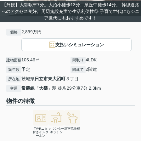
【外観】大甕駅車7分。大沼小徒歩13分、泉丘中徒歩14分。 幹線道路
へのアクセス良好。周辺施設充実で生活利便性◎ 子育て世代にもシニ
ア世代にもおすすめです！
2,899万円
価格
支払いシミュレーション
105.46㎡
4LDK
建物面積
間取り
予定
2階建
築年数
階建て
茨城県
日立市
東大沼町
３丁目
所在地
常磐線
「
大甕
」駅 徒歩29分車7分 2.3km
交通
物件の特徴
TVモニタ
カウンター
浴室乾燥機
付きインタ
キッチン
ーホン