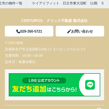
立市の物件一覧
ケイアイフィット 日立市東大沼町 11期 5
CENTURY21 クリック不動産 株式会社
029-350-5721
お問い合わせ
〒310-0836
茨城県水戸市元吉田町1249-17 エービックスビル１F
営業時間：
10:00～18:00
定休日：
毎週水曜日