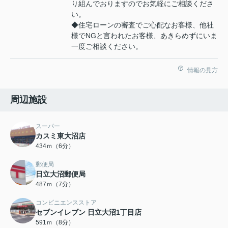
り組んでおりますのでお気軽にご相談くださ
い。
◆住宅ローンの審査でご心配なお客様、他社
様でNGと言われたお客様、あきらめずにいま
一度ご相談ください。
情報の見方
周辺施設
スーパー
カスミ東大沼店
434ｍ（6分）
郵便局
日立大沼郵便局
487ｍ（7分）
コンビニエンスストア
セブンイレブン 日立大沼1丁目店
591ｍ（8分）