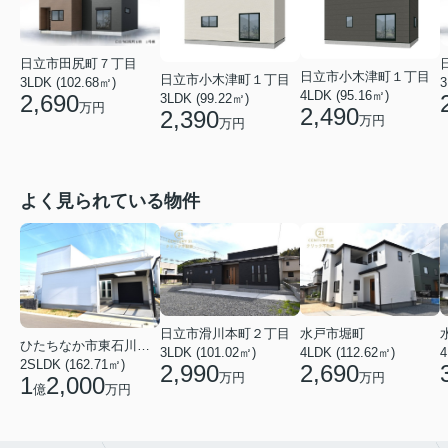
日立市田尻町７丁目
日立市小木津町１丁目
日立市小木津町１丁目
3LDK (102.68㎡)
3
4LDK (95.16㎡)
2,690
3LDK (99.22㎡)
万円
2,490
2,390
万円
万円
よく見られている物件
日立市滑川本町２丁目
水戸市堀町
ひたちなか市東石川２丁目
3LDK (101.02㎡)
4LDK (112.62㎡)
4
2SLDK (162.71㎡)
2,990
2,690
万円
万円
1
2,000
億
万円