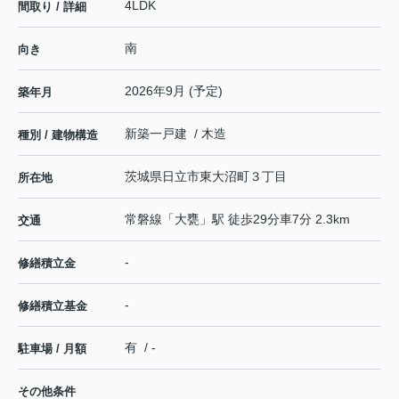
4LDK
間取り / 詳細
南
向き
2026年9月 (予定)
築年月
新築一戸建 / 木造
種別 / 建物構造
茨城県
日立市
東大沼町
３丁目
所在地
常磐線
「
大甕
」駅 徒歩29分車7分 2.3km
交通
-
修繕積立金
-
修繕積立基金
有 / -
駐車場 / 月額
その他条件