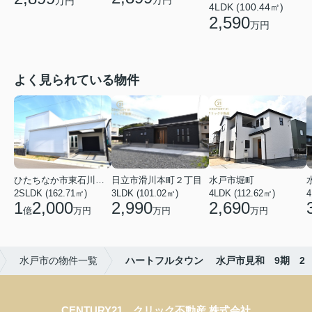
万円
万円
4LDK (100.44㎡)
2,590
万円
よく見られている物件
ひたちなか市東石川２丁目
日立市滑川本町２丁目
水戸市堀町
2SLDK (162.71㎡)
3LDK (101.02㎡)
4LDK (112.62㎡)
4
1
2,000
2,990
2,690
億
万円
万円
万円
水戸市の物件一覧
ハートフルタウン 水戸市見和 9期 2
CENTURY21 クリック不動産 株式会社