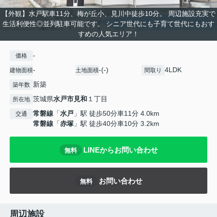
【外観】水戸駅車11分、梅が丘小、見川中徒歩10分。 周辺施設充実で
生活利便性◎並列駐車可能です。 シニア世代にも子育て世代にもおす
すめの人気エリア！
-
価格
-
-(-)
4LDK
建物面積
土地面積
間取り
新築
築年数
茨城県
水戸市
見和
１丁目
所在地
常磐線
「
水戸
」駅 徒歩50分車11分 4.0km
交通
常磐線
「
赤塚
」駅 徒歩40分車10分 3.2km
LINEからお問い合わせ
無料
お問い合わせ
無料
周辺施設