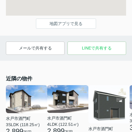
地図アプリで見る
メールで共有する
LINEで共有する
近隣の物件
水戸市酒門町
水戸市酒門町
3
4LDK (122.51㎡)
3SLDK (118.25㎡)
水戸市酒門町
2,899
2,899