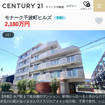
0
ログイン
お気に入り
モナーク千波町ヒルズ
空室1
2,180万円
1
/
17
【外観】水戸駅まで徒歩圏のマンション。駅側から比べると高台なので
水災の心配がありません◎クスリのアオキが目の前。子育て世代、シニ