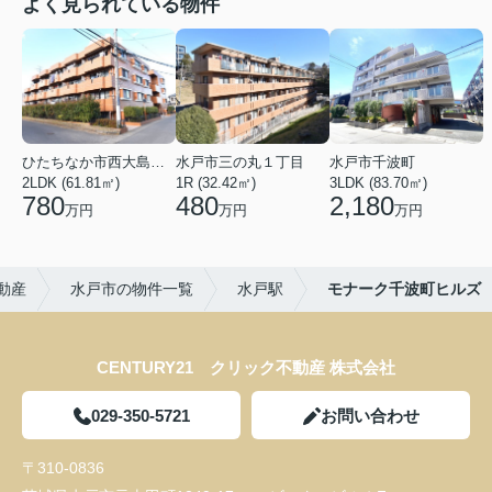
よく見られている物件
ひたちなか市西大島１丁目
水戸市三の丸１丁目
水戸市千波町
2LDK (61.81㎡)
1R (32.42㎡)
3LDK (83.70㎡)
780
480
2,180
万円
万円
万円
動産
水戸市の物件一覧
水戸駅
モナーク千波町ヒルズ
CENTURY21 クリック不動産 株式会社
029-350-5721
お問い合わせ
〒310-0836