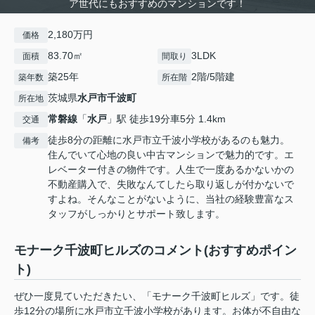
ア世代にもおすすめのマンションです！
2,180万円
価格
83.70㎡
3LDK
面積
間取り
築25年
2階/5階建
築年数
所在階
茨城県
水戸市
千波町
所在地
常磐線
「
水戸
」駅 徒歩19分車5分 1.4km
交通
徒歩8分の距離に水戸市立千波小学校があるのも魅力。
備考
住んでいて心地の良い中古マンションで魅力的です。エ
レベーター付きの物件です。人生で一度あるかないかの
不動産購入で、失敗なんてしたら取り返しが付かないで
すよね。そんなことがないように、当社の経験豊富なス
タッフがしっかりとサポート致します。
モナーク千波町ヒルズのコメント(おすすめポイン
ト)
ぜひ一度見ていただきたい、「モナーク千波町ヒルズ」です。徒
歩12分の場所に水戸市立千波小学校があります。お体が不自由な