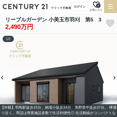
0
ログイン
お気に入り
リーブルガーデン 小美玉市羽刈 第5 3
2,490万円
1
/
3
【外観】羽鳥駅徒歩15分。納場小徒歩34分、美野里中徒歩37分。 欅通
り近く。周辺は商業施設多数で生活利便性◎ 生活動線がコンパクトな