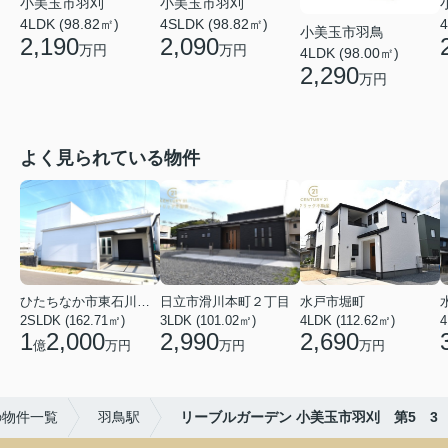
小美玉市羽刈
小美玉市羽刈
4LDK (98.82㎡)
4SLDK (98.82㎡)
4
小美玉市羽鳥
2,190
2,090
万円
万円
4LDK (98.00㎡)
2,290
万円
よく見られている物件
ひたちなか市東石川２丁目
日立市滑川本町２丁目
水戸市堀町
2SLDK (162.71㎡)
3LDK (101.02㎡)
4LDK (112.62㎡)
4
1
2,000
2,990
2,690
億
万円
万円
万円
の物件一覧
羽鳥駅
リーブルガーデン 小美玉市羽刈 第5 3