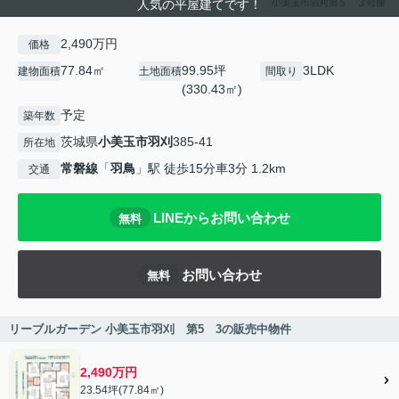
人気の平屋建てです！
2,490万円
価格
77.84㎡
99.95坪
3LDK
建物面積
土地面積
間取り
(330.43㎡)
予定
築年数
茨城県
小美玉市
羽刈
385-41
所在地
常磐線
「
羽鳥
」駅 徒歩15分車3分 1.2km
交通
LINEからお問い合わせ
無料
お問い合わせ
無料
リーブルガーデン 小美玉市羽刈 第5 3の販売中物件
2,490万円
23.54坪(77.84㎡)