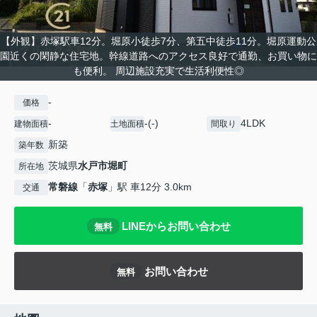
【外観】赤塚駅車12分。堀原小徒歩7分、第五中徒歩11分。堀原運動公
園近くの閑静な住宅地。幹線道路へのアクセス良好で通勤、お買い物に
も便利。 周辺施設充実で生活利便性◎
-
価格
-
-(-)
4LDK
建物面積
土地面積
間取り
新築
築年数
茨城県
水戸市
堀町
所在地
常磐線
「
赤塚
」駅 車12分 3.0km
交通
LINEからお問い合わせ
無料
お問い合わせ
無料