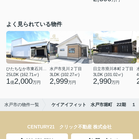
よく見られている物件
ひたちなか市東石川２丁目
水戸市見川２丁目
日立市滑川本町２丁目
2SLDK (162.71㎡)
3LDK (102.27㎡)
3LDK (101.02㎡)
4
1
2,000
2,999
2,990
億
万円
万円
万円
水戸市の物件一覧
ケイアイフィット 水戸市堀町 22期 １
CENTURY21 クリック不動産 株式会社