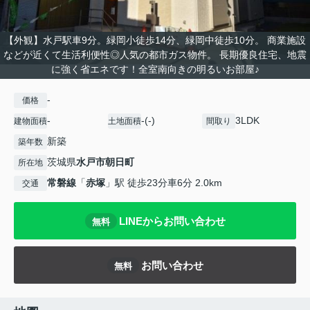
【外観】水戸駅車9分。緑岡小徒歩14分、緑岡中徒歩10分。 商業施設
などが近くて生活利便性◎人気の都市ガス物件。 長期優良住宅、地震
に強く省エネです！全室南向きの明るいお部屋♪
-
価格
-
-(-)
3LDK
建物面積
土地面積
間取り
新築
築年数
茨城県
水戸市
朝日町
所在地
常磐線
「
赤塚
」駅 徒歩23分車6分 2.0km
交通
LINEからお問い合わせ
無料
お問い合わせ
無料