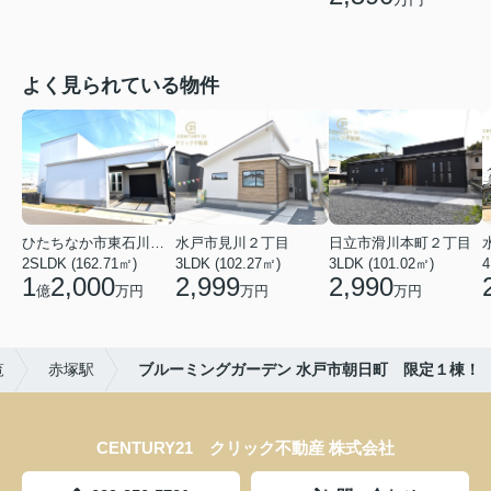
よく見られている物件
ひたちなか市東石川２丁目
水戸市見川２丁目
日立市滑川本町２丁目
2SLDK (162.71㎡)
3LDK (102.27㎡)
3LDK (101.02㎡)
4
1
2,000
2,999
2,990
億
万円
万円
万円
覧
赤塚駅
ブルーミングガーデン 水戸市朝日町 限定１棟！
CENTURY21 クリック不動産 株式会社