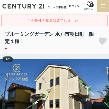
0
ログイン
お気に入り
この物件の募集は終了しました。
ブルーミングガーデン 水戸市朝日町 限
定１棟！
-
1
/
2