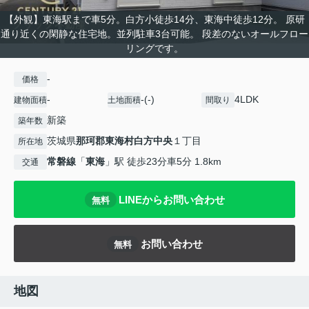
【外観】東海駅まで車5分。白方小徒歩14分、東海中徒歩12分。 原研
通り近くの閑静な住宅地。並列駐車3台可能。 段差のないオールフロー
リングです。
-
価格
-
-(-)
4LDK
建物面積
土地面積
間取り
新築
築年数
茨城県
那珂郡東海村
白方中央
１丁目
所在地
常磐線
「
東海
」駅 徒歩23分車5分 1.8km
交通
LINEからお問い合わせ
無料
お問い合わせ
無料
地図