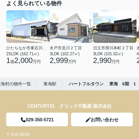
よく見られている物件
ひたちなか市東石川２丁目
水戸市見川２丁目
日立市滑川本町２丁目
2SLDK (162.71㎡)
3LDK (102.27㎡)
3LDK (101.02㎡)
4
1
2,000
2,999
2,990
億
万円
万円
万円
東海村の物件一覧
東海駅
ハートフルタウン 東海 6期 1
CENTURY21 クリック不動産 株式会社
029-350-5721
お問い合わせ
〒310-0836