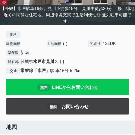
【外観】水戸駅車16分。見川小徒歩15分、見川中徒歩20分。 桜川緑地
近くの閑静な住宅地。周辺環境充実で生活利便性◎ 並列駐車可能で
す。
-
価格
-
-(-)
4SLDK
建物面積
土地面積
間取り
新築
築年数
茨城県
水戸市
見川
３丁目
所在地
常磐線
「
水戸
」駅 車16分 5.2km
交通
LINEからお問い合わせ
無料
お問い合わせ
無料
地図