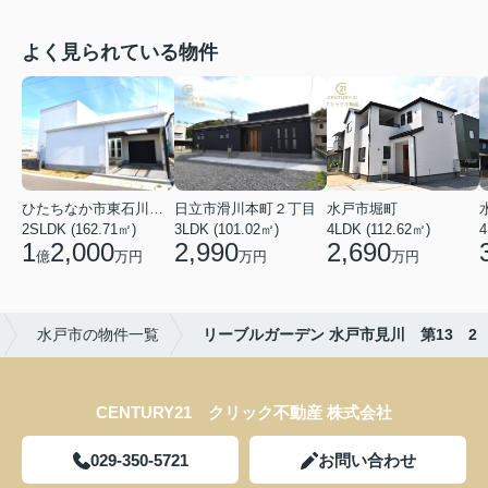
よく見られている物件
ひたちなか市東石川２丁目
日立市滑川本町２丁目
水戸市堀町
2SLDK (162.71㎡)
3LDK (101.02㎡)
4LDK (112.62㎡)
4
1
2,000
2,990
2,690
億
万円
万円
万円
水戸市の物件一覧
リーブルガーデン 水戸市見川 第13 2
CENTURY21 クリック不動産 株式会社
029-350-5721
お問い合わせ