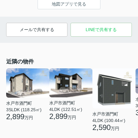
地図アプリで見る
メールで共有する
LINEで共有する
近隣の物件
水戸市酒門町
水戸市酒門町
3
4LDK (122.51㎡)
3SLDK (118.25㎡)
水戸市酒門町
2,899
2,899
万円
万円
4LDK (100.44㎡)
2,590
万円