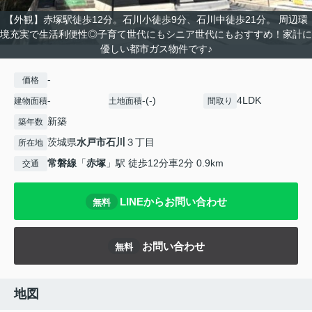
【外観】赤塚駅徒歩12分。石川小徒歩9分、石川中徒歩21分。 周辺環
境充実で生活利便性◎子育て世代にもシニア世代にもおすすめ！家計に
優しい都市ガス物件です♪
-
価格
-
-(-)
4LDK
建物面積
土地面積
間取り
新築
築年数
茨城県
水戸市
石川
３丁目
所在地
常磐線
「
赤塚
」駅 徒歩12分車2分 0.9km
交通
LINEからお問い合わせ
無料
お問い合わせ
無料
地図