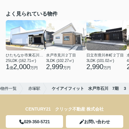
よく見られている物件
ひたちなか市東石川２丁目
水戸市見川２丁目
日立市滑川本町２丁目
2SLDK (162.71㎡)
3LDK (102.27㎡)
3LDK (101.02㎡)
4
1
2,000
2,999
2,990
億
万円
万円
万円
の物件一覧
赤塚駅
ケイアイフィット 水戸市石川 7期 3
CENTURY21 クリック不動産 株式会社
029-350-5721
お問い合わせ