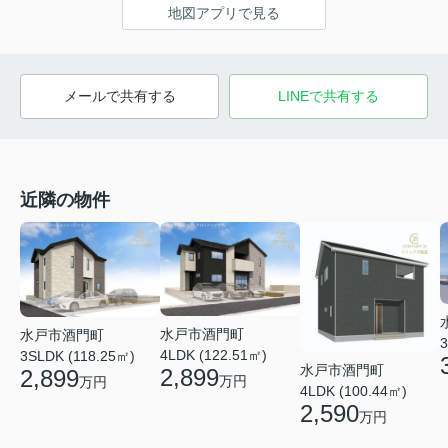
地図アプリで見る
メールで共有する
LINEで共有する
近隣の物件
水戸市酒門町
水戸市酒門町
3
4LDK (122.51㎡)
3SLDK (118.25㎡)
水戸市酒門町
2,899
2,899
万円
万円
4LDK (100.44㎡)
2,590
万円