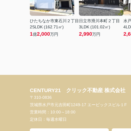
ひたちなか市東石川２丁目
日立市滑川本町２丁目
水
2SLDK (162.71㎡)
3LDK (101.02㎡)
4LD
1
2,000
2,990
2,
億
万円
万円
CENTURY21 クリック不動産 株式会社
〒310-0836
茨城県水戸市元吉田町1249-17 エービックスビル１F
営業時間：
10:00～18:00
定休日：
毎週水曜日