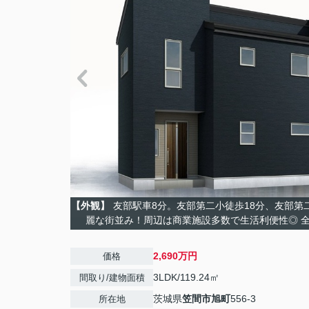
【外観】
友部駅車8分。友部第二小徒歩18分、友部第二
麗な街並み！周辺は商業施設多数で生活利便性◎ 全
2,690万円
価格
3LDK/119.24㎡
間取り/建物面積
茨城県
笠間市
旭町
556-3
所在地