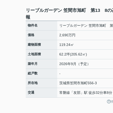
リーブルガーデン 笠間市旭町 第13 8の
報
物件名
リーブルガーデン 笠間市旭町 第
価格
2,690万円
建物面積
119.24㎡
土地面積
62.2坪(205.62㎡)
築年月
2026年9月（予定）
総戸数
-
所在地
茨城県
笠間市
旭町
556-3
交通
常磐線
「
友部
」駅 徒歩32分車8分 