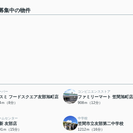
で募集中の物件
ーパー
コンビニエンスストア
スミ フードスクエア友部旭町店
ファミリーマート 笠間旭町店
34ｍ（8分）
908ｍ（12分）
ームセンター
中学校
新 友部店
笠間市立友部第二中学校
191ｍ（15分）
1212ｍ（16分）