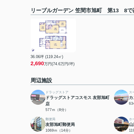
リーブルガーデン 笠間市旭町 第13 8
36.06坪 (119.24㎡)
2,690
万円(74.6万円/坪)
周辺施設
ドラッグストア
ス
ドラッグストアコスモス 友部旭町
カ
店
6
577ｍ（8分）
郵便局
ホ
友部旭町郵便局
山
1069ｍ（14分）
1