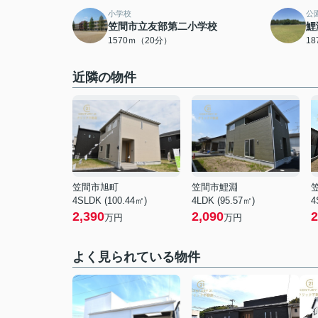
小学校
公
笠間市立友部第二小学校
鯉
1570ｍ（20分）
1
近隣の物件
笠間市旭町
笠間市鯉淵
4SLDK (100.44㎡)
4LDK (95.57㎡)
4
2,390
2,090
2
万円
万円
よく見られている物件