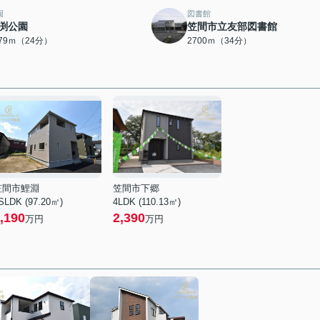
園
図書館
渕公園
笠間市立友部図書館
879ｍ（24分）
2700ｍ（34分）
笠間市鯉淵
笠間市下郷
SLDK (97.20㎡)
4LDK (110.13㎡)
,190
2,390
万円
万円