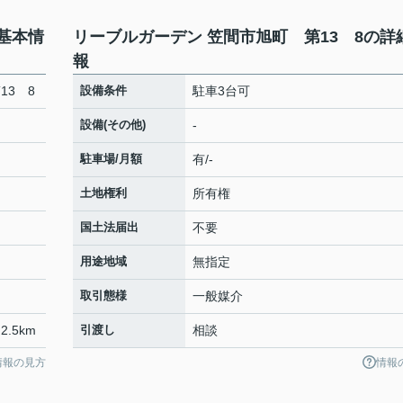
基本情
リーブルガーデン 笠間市旭町 第13 8の詳
報
13 8
設備条件
駐車3台可
設備(その他)
-
駐車場/月額
有/-
土地権利
所有権
国土法届出
不要
用途地域
無指定
取引態様
一般媒介
2.5km
引渡し
相談
情報の見方
情報