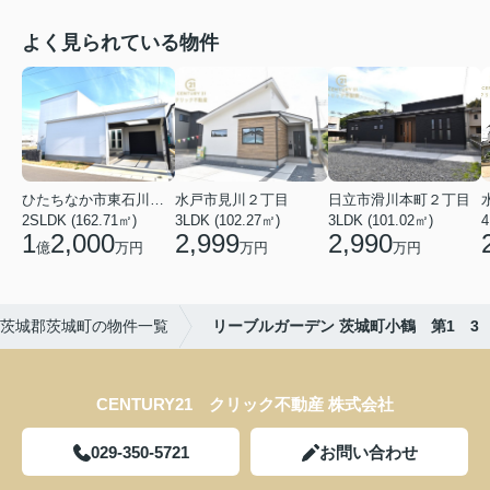
よく見られている物件
ひたちなか市東石川２丁目
水戸市見川２丁目
日立市滑川本町２丁目
2SLDK (162.71㎡)
3LDK (102.27㎡)
3LDK (101.02㎡)
4
1
2,000
2,999
2,990
億
万円
万円
万円
茨城郡茨城町の物件一覧
リーブルガーデン 茨城町小鶴 第1 3
CENTURY21 クリック不動産 株式会社
029-350-5721
お問い合わせ