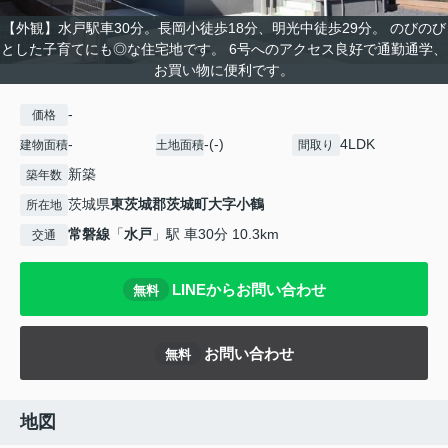
【外観】水戸駅車30分。長岡小徒歩18分、明光中徒歩29分。 のびのび
とした子育てにも◎な住宅地です。 6号へのアクセス良好で通勤通学、
お買い物に便利です。
-
価格
-
-(-)
4LDK
建物面積
土地面積
間取り
新築
築年数
茨城県
東茨城郡茨城町
大字小鶴
所在地
常磐線
「
水戸
」駅 車30分 10.3km
交通
LINEからお問い合わせ
無料
お問い合わせ
無料
地図