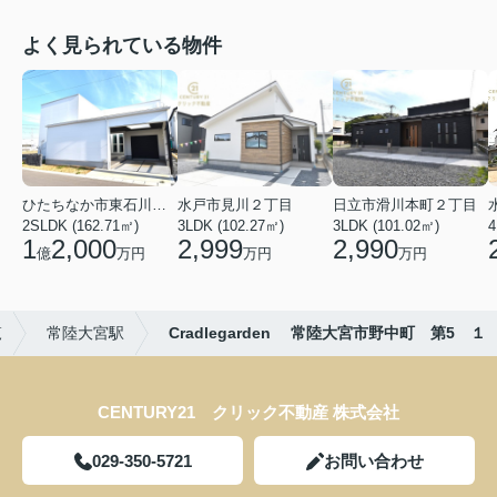
よく見られている物件
ひたちなか市東石川２丁目
水戸市見川２丁目
日立市滑川本町２丁目
2SLDK (162.71㎡)
3LDK (102.27㎡)
3LDK (101.02㎡)
4
1
2,000
2,999
2,990
億
万円
万円
万円
覧
常陸大宮駅
Cradlegarden 常陸大宮市野中町 第5 １
CENTURY21 クリック不動産 株式会社
029-350-5721
お問い合わせ