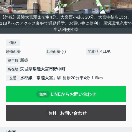
【外観】常陸大宮駅まで車4分。大宮西小徒歩20分、大宮中徒歩13分。
118号へのアクセス良好で通勤通学、お買い物に便利！ 周辺環境充実で
生活利便性◎
-
価格
-
-(-)
4LDK
建物面積
土地面積
間取り
新築
築年数
茨城県
常陸大宮市
野中町
所在地
水郡線
「
常陸大宮
」駅 徒歩20分車4分 1.6km
交通
LINEからお問い合わせ
無料
お問い合わせ
無料