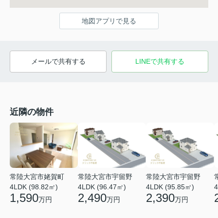
地図アプリで見る
メールで共有する
LINEで共有する
近隣の物件
常陸大宮市姥賀町
常陸大宮市宇留野
常陸大宮市宇留野
4LDK (98.82㎡)
4LDK (96.47㎡)
4LDK (95.85㎡)
4
1,590
2,490
2,390
万円
万円
万円