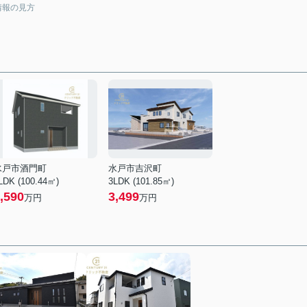
情報の見方
水戸市酒門町
水戸市吉沢町
LDK (100.44㎡)
3LDK (101.85㎡)
,590
3,499
万円
万円