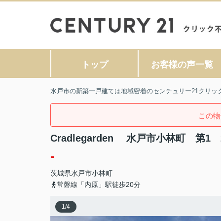
トップ
お客様の声一覧
水戸市の新築一戸建ては地域密着のセンチュリー21クリッ
この物
Cradlegarden 水戸市小林町 第1 
-
茨城県
水戸市
小林町
常磐線「内原」駅徒歩20分
1
/
4