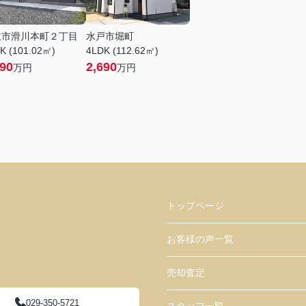
立市滑川本町２丁目
水戸市堀町
K (101.02㎡)
4LDK (112.62㎡)
990
2,690
万円
万円
トップページ
お客様の声一覧
売却査定
029-350-5721