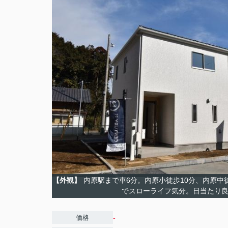
【外観】
内原駅まで車6分。内原小徒歩10分、内原中徒
でスローライフ気分。日当たり
-
価格