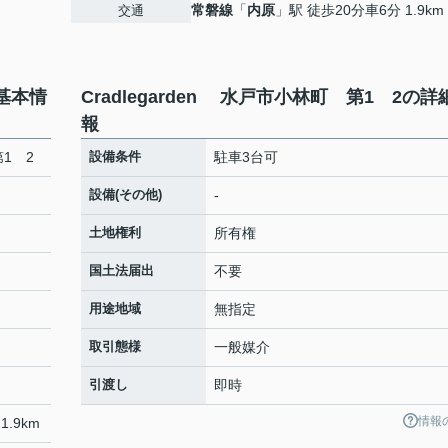
常磐線
「
内原
」駅 徒歩20分車6分 1.9km
交通
の基本情
Cradlegarden 水戸市小林町 第1 2の詳
報
第1 2
設備条件
駐車3台可
設備(その他)
-
土地権利
所有権
国土法届出
不要
用途地域
無指定
取引態様
一般媒介
引渡し
即時
情報
1.9km