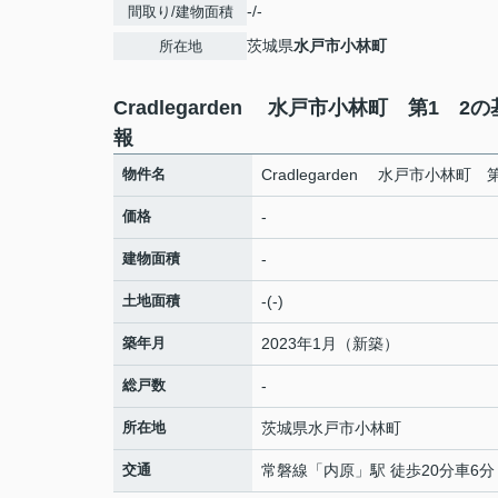
-/-
間取り/建物面積
茨城県
水戸市
小林町
所在地
Cradlegarden 水戸市小林町 第1 2
報
物件名
Cradlegarden 水戸市小林町 
価格
-
建物面積
-
土地面積
-(-)
築年月
2023年1月（新築）
総戸数
-
所在地
茨城県
水戸市
小林町
交通
常磐線
「
内原
」駅 徒歩20分車6分 