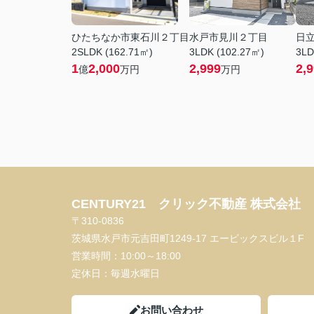
ひたちなか市東石川２丁目
水戸市見川２丁目
日
2SLDK (162.71㎡)
3LDK (102.27㎡)
3LD
1
2,000
2,999
2,
億
万円
万円
CENTURY21 クリック不動産 株式会社
〒310-0836
茨城県水戸市元吉田町1249-17 エービックスビル１F
営業時間：
10:00～18:00
定休日：
毎週水曜日
お問い合わせ