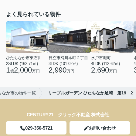
よく見られている物件
ひたちなか市東石川２丁目
日立市滑川本町２丁目
水戸市堀町
2SLDK (162.71㎡)
3LDK (101.02㎡)
4LDK (112.62㎡)
4
1
2,000
2,990
2,690
億
万円
万円
万円
ちなか市の物件一覧
リーブルガーデン ひたちなか足崎 第19 2
CENTURY21 クリック不動産 株式会社
029-350-5721
お問い合わせ