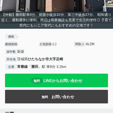
【外観】勝田駅車8分。前渡小徒歩32分、第三中徒歩27分。 昭和通り
近く、通勤通学に便利。周辺は商業施設も充実で生活利便性◎ 子育て
世代にもシニア世代にもおすすめの立地です！
-
価格
-
-(-)
4LDK
建物面積
土地面積
間取り
新築
築年数
茨城県
ひたちなか市
大字足崎
所在地
常磐線
「
勝田
」駅 車8分 3.2km
交通
LINEからお問い合わせ
無料
お問い合わせ
無料