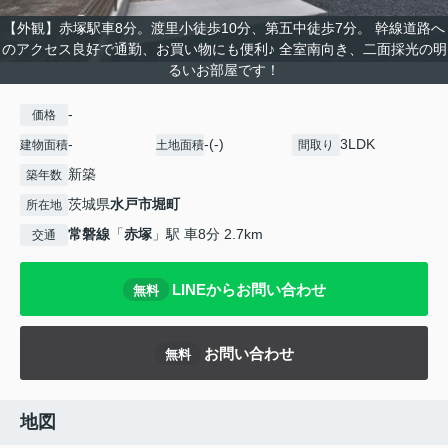
【外観】赤塚駅車8分。渡里小徒歩10分、第五中徒歩7分。 幹線道路へ
のアクセス良好で通勤、お買い物にも便利♪ 全室南向き、二面採光の明
るいお部屋です！
-
価格
-
-(-)
3LDK
建物面積
土地面積
間取り
新築
築年数
茨城県
水戸市
堀町
所在地
常磐線
「
赤塚
」駅 車8分 2.7km
交通
LINEからお問い合わせ
無料
お問い合わせ
無料
地図