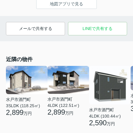
地図アプリで見る
メールで共有する
LINEで共有する
近隣の物件
水戸市酒門町
水戸市酒門町
3
4LDK (122.51㎡)
3SLDK (118.25㎡)
水戸市酒門町
2,899
2,899
万円
万円
4LDK (100.44㎡)
2,590
万円