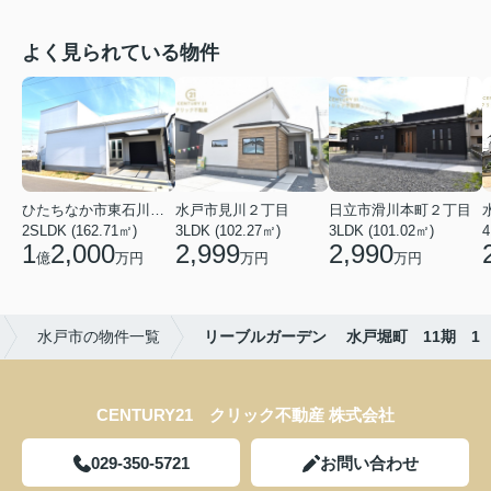
よく見られている物件
ひたちなか市東石川２丁目
水戸市見川２丁目
日立市滑川本町２丁目
2SLDK (162.71㎡)
3LDK (102.27㎡)
3LDK (101.02㎡)
4
1
2,000
2,999
2,990
億
万円
万円
万円
水戸市の物件一覧
リーブルガーデン 水戸堀町 11期 1
CENTURY21 クリック不動産 株式会社
029-350-5721
お問い合わせ