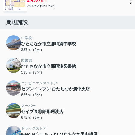
29.05坪(96.05㎡)
周辺施設
中学校
ひたちなか市立那珂湊中学校
387ｍ（5分）
図書館
ひたちなか市立那珂湊図書館
533ｍ（7分）
コンビニエンスストア
セブンイレブン ひたちなか湊中央店
635ｍ（8分）
スーパー
セイブ食彩館那珂湊店
672ｍ（9分）
ドラッグストア
welcia(ウエルシア) ひたちなか田中後店