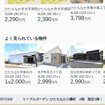
ひたちなか市東大島２
ひたちなか市大字津田
ひたちなか市大字津田
4LDK (119.13㎡)
3LDK (95.97㎡)
4LDK (96.38㎡)
3,798
2,290
2,390
万円
万円
万円
よく見られている物件
ひたちなか市東石川２丁目
水戸市見川２丁目
日立市滑川本町２丁目
2SLDK (162.71㎡)
3LDK (102.27㎡)
3LDK (101.02㎡)
4
1
2,000
2,999
2,990
億
万円
万円
万円
那珂湊駅
リーブルガーデン ひたちなか八幡町 2期 限定1棟！