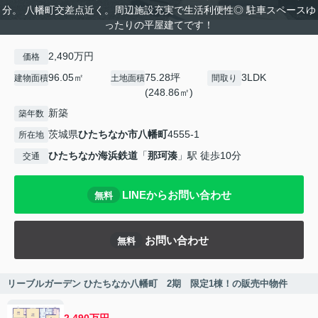
分。 八幡町交差点近く。周辺施設充実で生活利便性◎ 駐車スペースゆ
ったりの平屋建てです！
2,490万円
価格
96.05㎡
75.28坪
3LDK
建物面積
土地面積
間取り
(248.86㎡)
新築
築年数
茨城県
ひたちなか市
八幡町
4555-1
所在地
ひたちなか海浜鉄道
「
那珂湊
」駅 徒歩10分
交通
LINEからお問い合わせ
無料
お問い合わせ
無料
リーブルガーデン ひたちなか八幡町 2期 限定1棟！の販売中物件
2,490万円