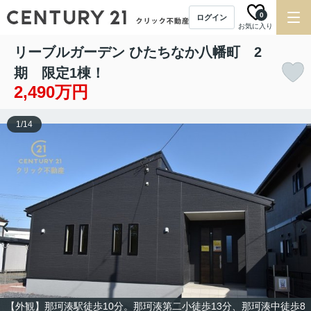
0
ログイン
お気に入り
リーブルガーデン ひたちなか八幡町 2
期 限定1棟！
2,490万円
1
/
14
【外観】那珂湊駅徒歩10分。那珂湊第二小徒歩13分、那珂湊中徒歩8