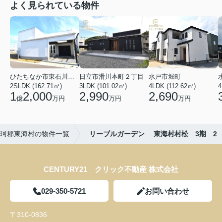
よく見られている物件
ひたちなか市東石川２丁目
日立市滑川本町２丁目
水戸市堀町
2SLDK (162.71㎡)
3LDK (101.02㎡)
4LDK (112.62㎡)
4
1
2,000
2,990
2,690
億
万円
万円
万円
珂郡東海村の物件一覧
リーブルガーデン 東海村村松 3期 2
CENTURY21 クリック不動産 株式会社
029-350-5721
お問い合わせ
〒310-0836