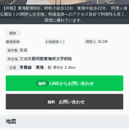
【外観】東海駅車8分。村松小徒歩13分、東海中徒歩22分。 阿漕ヶ浦
公園近くの閑静な住宅地。幹線道路へのアクセス良好で利便性も良く、
環境に優れています。
-
価格
-
-(-)
4LDK
建物面積
土地面積
間取り
新築
築年数
茨城県
那珂郡東海村
大字村松
所在地
常磐線
「
東海
」駅 車8分 2.4km
交通
LINEからお問い合わせ
無料
お問い合わせ
無料
地図