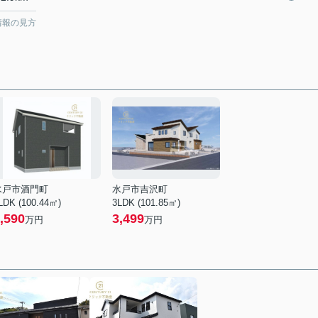
情報の見方
水戸市酒門町
水戸市吉沢町
LDK (100.44㎡)
3LDK (101.85㎡)
,590
3,499
万円
万円