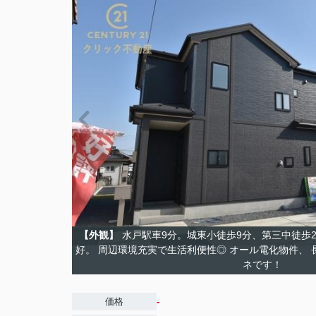
【外観】
水戸駅車9分。城東小徒歩9分、第三中徒歩
好。 周辺環境充実で生活利便性◎ オール電化物件、
ネです！
-
価格