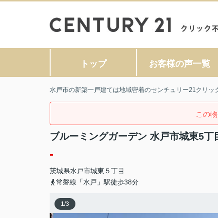
トップ
お客様の声一覧
水戸市の新築一戸建ては地域密着のセンチュリー21クリッ
この物
ブルーミングガーデン 水戸市城東5丁
-
茨城県
水戸市
城東
５丁目
常磐線「水戸」駅徒歩38分
1
/
3