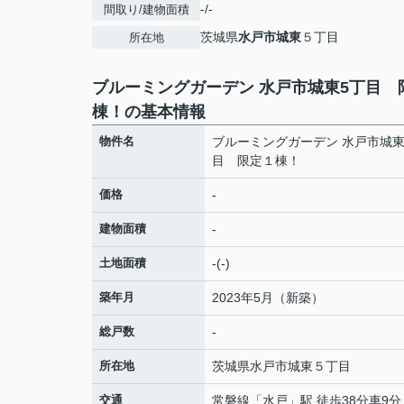
-/-
間取り/建物面積
茨城県
水戸市
城東
５丁目
所在地
ブルーミングガーデン 水戸市城東5丁目 
棟！の基本情報
物件名
ブルーミングガーデン 水戸市城東
目 限定１棟！
価格
-
建物面積
-
土地面積
-(-)
築年月
2023年5月（新築）
総戸数
-
所在地
茨城県
水戸市
城東
５丁目
交通
常磐線
「
水戸
」駅 徒歩38分車9分 