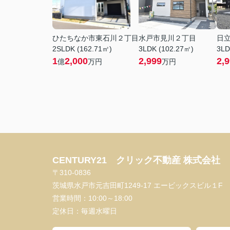
ひたちなか市東石川２丁目
水戸市見川２丁目
日
2SLDK (162.71㎡)
3LDK (102.27㎡)
3LD
1
2,000
2,999
2,
億
万円
万円
CENTURY21 クリック不動産 株式会社
〒310-0836
茨城県水戸市元吉田町1249-17 エービックスビル１F
営業時間：
10:00～18:00
定休日：
毎週水曜日