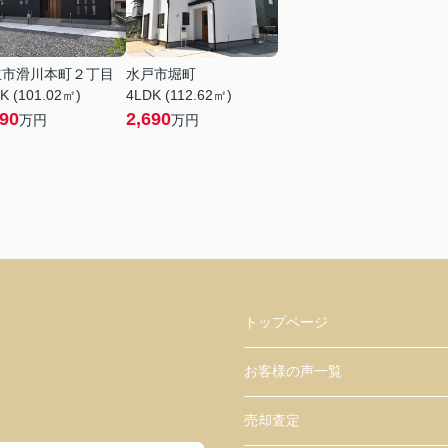
立市滑川本町２丁目
水戸市堀町
K (101.02㎡)
4LDK (112.62㎡)
990
2,690
万円
万円
トップページ
お客様の声一覧
売却査定