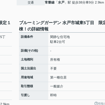
常磐線
「
水戸
」駅 徒歩38分車9分 2.9km
交通
限定１
ブルーミングガーデン 水戸市城東5丁目 限
棟！の詳細情報
5丁
設備条件
閑静な住宅地
駐車2台可
設備(その他)
-
土地権利
所有権
国土法届出
不要
用途地域
第一種住居
取引態様
一般媒介
引渡し
即時
情報
2.9km