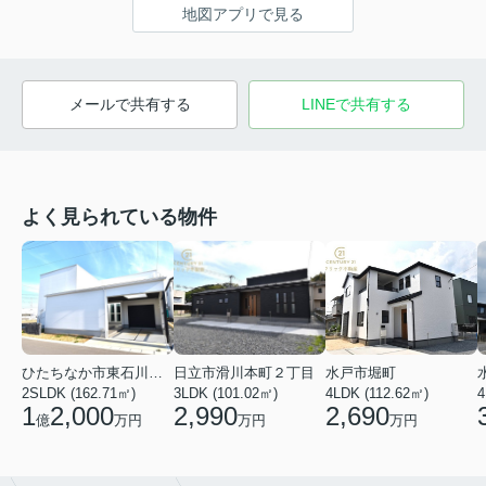
地図アプリで見る
メールで共有する
LINEで共有する
よく見られている物件
ひたちなか市東石川２丁目
日立市滑川本町２丁目
水戸市堀町
2SLDK (162.71㎡)
3LDK (101.02㎡)
4LDK (112.62㎡)
4
1
2,000
2,990
2,690
億
万円
万円
万円