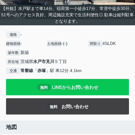
【外観】水戸駅まで車14分。稲荷第一小徒歩17分、常澄中徒歩30分。
51号へのアクセス良好。周辺施設充実で生活利便性◎ 駐車は縦列駐車
となります。
-
価格
-
-(-)
4SLDK
建物面積
土地面積
間取り
新築
築年数
茨城県
水戸市
見川
５丁目
所在地
常磐線
「
赤塚
」駅 車12分 4.1km
交通
LINEからお問い合わせ
無料
お問い合わせ
無料
地図